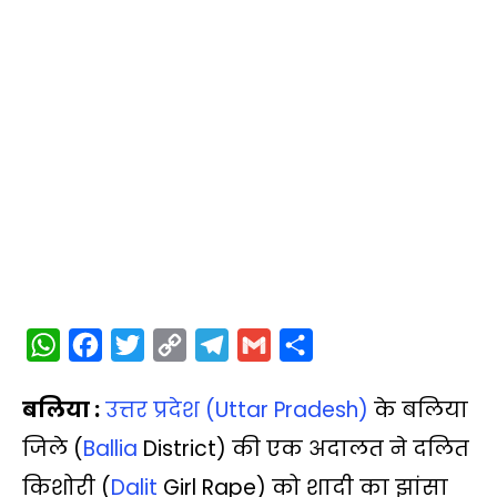
W
F
T
C
T
G
S
h
a
w
o
e
m
h
बलिया :
उत्तर प्रदेश (Uttar Pradesh)
के बलिया
a
c
i
p
l
a
a
t
e
t
y
e
i
r
जिले (
Ballia
District) की एक अदालत ने दलित
s
b
t
L
g
l
e
किशोरी (
Dalit
Girl Rape) को शादी का झांसा