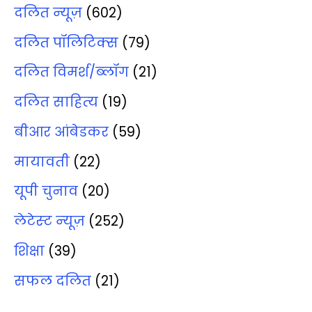
दलित न्‍यूज़
(602)
दलित पॉलिटिक्‍स
(79)
दलित विमर्श/ब्‍लॉग
(21)
दलित साहित्‍य
(19)
बीआर आंबेडकर
(59)
मायावती
(22)
यूपी चुनाव
(20)
लेटेस्‍ट न्‍यूज़
(252)
शिक्षा
(39)
सफल दलित
(21)