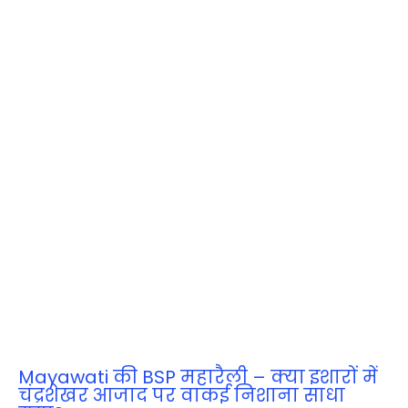
Mayawati की BSP महारैली – क्या इशारों में
चंद्रशेखर आजाद पर वाकई निशाना साधा