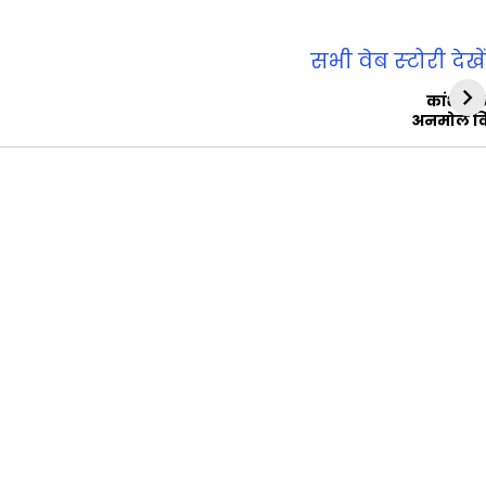
सभी वेब स्‍टोरी देखें
कांशीरा
अनमोल व