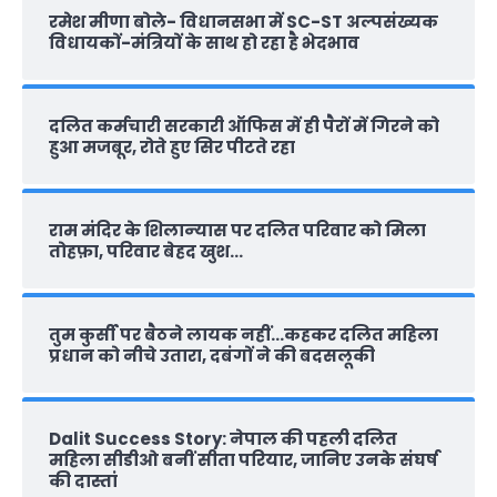
रमेश मीणा बोले- विधानसभा में SC-ST अल्पसंख्यक
विधायकों-मंत्रियों के साथ हो रहा है भेदभाव
दलित कर्मचारी सरकारी ऑफ‍िस में ही पैरों में गिरने को
हुआ मजबूर, रोते हुए सिर पीटते रहा
राम मंदिर के शिलान्‍यास पर दलित परिवार को मिला
तोहफ़ा, परिवार बेहद खुश…
तुम कुर्सी पर बैठने लायक नहीं…कहकर दलित महिला
प्रधान को नीचे उतारा, दबंगों ने की बदसलूकी
Dalit Success Story: नेपाल की पहली दलित
महिला सीडीओ बनीं सीता परियार, जानिए उनके संघर्ष
की दास्‍तां