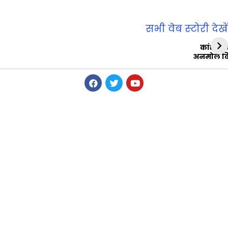
सभी वेब स्‍टोरी देखें
कांशीरा
अनमोल व