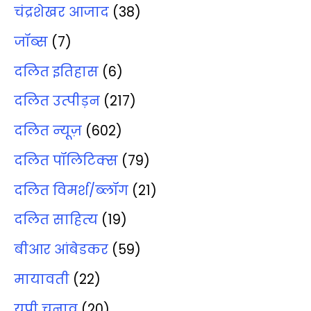
चंद्रशेखर आजाद
(38)
जॉब्‍स
(7)
दलित इतिहास
(6)
दलित उत्‍पीड़न
(217)
दलित न्‍यूज़
(602)
दलित पॉलिटिक्‍स
(79)
दलित विमर्श/ब्‍लॉग
(21)
दलित साहित्‍य
(19)
बीआर आंबेडकर
(59)
मायावती
(22)
यूपी चुनाव
(20)