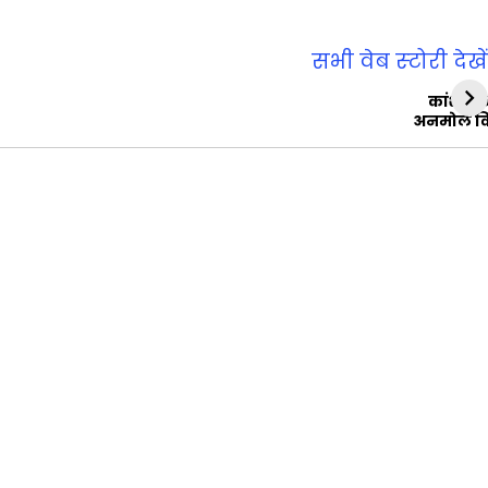
सभी वेब स्‍टोरी देखें
कांशीरा
अनमोल व