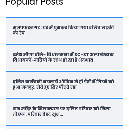
Popular Posts
मुजफ्फरनगर : घर में घुसकर किया गया दलित लड़की
का रेप
रमेश मीणा बोले- विधानसभा में SC-ST अल्पसंख्यक
विधायकों-मंत्रियों के साथ हो रहा है भेदभाव
दलित कर्मचारी सरकारी ऑफ‍िस में ही पैरों में गिरने को
हुआ मजबूर, रोते हुए सिर पीटते रहा
राम मंदिर के शिलान्‍यास पर दलित परिवार को मिला
तोहफ़ा, परिवार बेहद खुश…