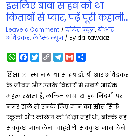
इसलिए बाबा साहब को था
किताबों से प्यार, पढ़ें पूरी कहानी…
Leave a Comment
/
दलित न्‍यूज़
,
बीआर
आंबेडकर
,
लेटेस्‍ट न्‍यूज़
/ By
dalitawaaz
W
F
T
C
T
G
S
h
a
w
o
e
m
h
शिक्षा का स्थान बाबा साहब डॉ. बी आर आंबेडकर
a
c
i
p
l
a
a
t
e
t
y
e
i
r
के जीवन और उनके विचारों में सबसे अधिक
s
b
t
L
g
l
e
महत्व रखता है, लेकिन बाबा साहब जिंदगी पर
A
o
e
i
r
नजर डालें तो उनके लिए ज्ञान का स्रोत सिर्फ
p
o
r
n
a
स्कूली और कॉलेज की शिक्षा नहीं थी, बल्कि वह
p
k
k
m
सबकुछ जान लेना चाहते थे. सबकुछ जान लेने