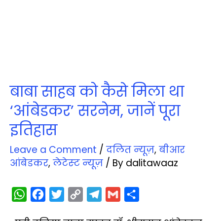
बाबा साहब को कैसे मिला था
‘आंबेडकर’ सरनेम, जानें पूरा
इतिहास
Leave a Comment
/
दलित न्‍यूज़
,
बीआर
आंबेडकर
,
लेटेस्‍ट न्‍यूज़
/ By
dalitawaaz
W
F
T
C
T
G
S
h
a
w
o
e
m
h