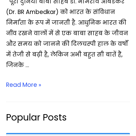
पूरी दुनिया बाबा साहब डॉ. भीमराव आंबेडकर
a
c
i
p
l
a
a
t
e
t
y
e
i
r
(Dr. BR Ambedkar) को भारत के संविधान
s
b
t
L
g
l
e
निर्माता के रूप में जानती है. आधुनिक भारत की
A
o
e
i
r
नींव रखने वालों में से एक बाबा साहब के जीवन
p
o
r
n
a
और समय को जानने की दिलचस्पी हाल के वर्षों
p
k
k
m
में तेजी से बढ़ी है, लेकिन अभी बहुत सी बातें हैं,
जिनके …
Read More »
Popular Posts