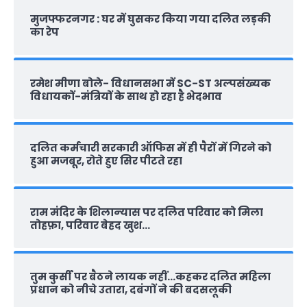
मुजफ्फरनगर : घर में घुसकर किया गया दलित लड़की
का रेप
रमेश मीणा बोले- विधानसभा में SC-ST अल्पसंख्यक
विधायकों-मंत्रियों के साथ हो रहा है भेदभाव
दलित कर्मचारी सरकारी ऑफ‍िस में ही पैरों में गिरने को
हुआ मजबूर, रोते हुए सिर पीटते रहा
राम मंदिर के शिलान्‍यास पर दलित परिवार को मिला
तोहफ़ा, परिवार बेहद खुश…
तुम कुर्सी पर बैठने लायक नहीं…कहकर दलित महिला
प्रधान को नीचे उतारा, दबंगों ने की बदसलूकी