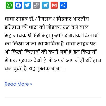
W
F
T
C
T
G
S
h
a
w
o
e
m
h
बाबा साहब डॉ. भीमराव आंबेडकर भारतीय
a
c
i
p
l
a
a
t
e
t
y
e
i
r
इतिहास की धारा को मोड़कर रख देने वाले
s
b
t
L
g
l
e
महानायक थे. ऐसे महापुरुष पर अनेकों किताबों
A
o
e
i
r
का लिखा जाना स्वाभाविक है. बाबा साहब पर
p
o
r
n
a
भी लिखी किताबों की कमी नहीं है. इन किताबों
p
k
k
m
में एक पुस्तक ऐसी है जो अपने आप में ही इतिहास
बन चुकी है. यह पुस्तक बाबा …
Read More »