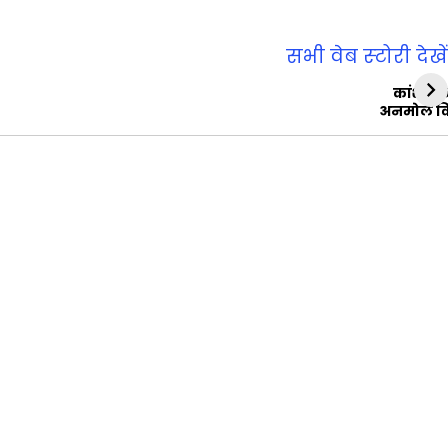
सभी वेब स्‍टोरी देखें
कांशीरा
अनमोल व