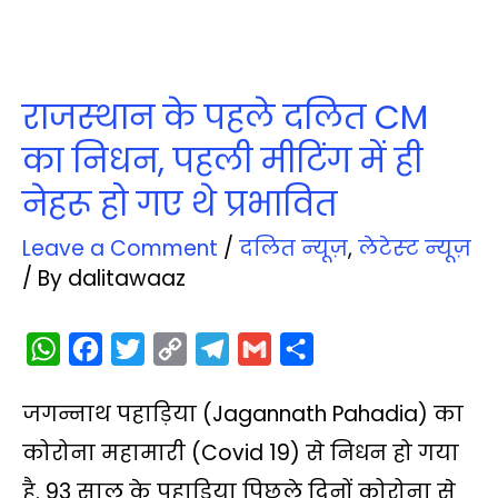
राजस्‍थान के पहले दलित CM
का निधन, पहली मीटिंग में ही
नेहरू हो गए थे प्रभावित
Leave a Comment
/
दलित न्‍यूज़
,
लेटेस्‍ट न्‍यूज़
/ By
dalitawaaz
W
F
T
C
T
G
S
h
a
w
o
e
m
h
जगन्नाथ पहाड़िया (Jagannath Pahadia) का
a
c
i
p
l
a
a
t
e
t
y
e
i
r
कोरोना महामारी (Covid 19) से निधन हो गया
s
b
t
L
g
l
e
है. 93 साल के पहाड़िया पिछले द‍िनों कोरोना से