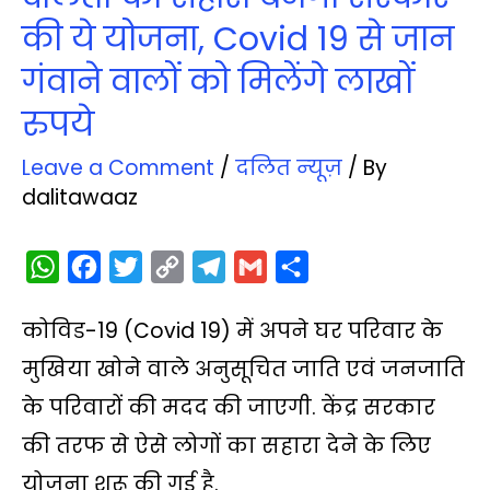
की ये योजना, Covid 19 से जान
गंवाने वालों को मिलेंगे लाखों
रुपये
Leave a Comment
/
दलित न्‍यूज़
/ By
dalitawaaz
W
F
T
C
T
G
S
h
a
w
o
e
m
h
कोविड-19 (Covid 19) में अपने घर परिवार के
a
c
i
p
l
a
a
t
e
t
y
e
i
r
मुखिया खोने वाले अनुसूचित जाति एवं जनजाति
s
b
t
L
g
l
e
के परिवारों की मदद की जाएगी. केंद्र सरकार
A
o
e
i
r
की तरफ से ऐसे लोगों का सहारा देने के लिए
p
o
r
n
a
योजना शुरू की गई है.