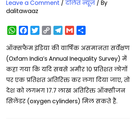
Leave a Comment
/
दलित न्‍यूज़
/ By
dalitawaaz
W
F
T
C
T
G
S
h
a
w
o
e
m
h
ऑक्सफैम इंडिया की वार्षिक असमानता सर्वेक्षण
a
c
i
p
l
a
a
t
e
t
y
e
i
r
(Oxfam India’s Annual Inequality Survey) में
s
b
t
L
g
l
e
कहा गया कि यदि सबसे अमीर 10 प्रतिशत लोगों
A
o
e
i
r
पर एक प्रतिशत अतिरिक्त कर लगा दिया जाए, तो
p
o
r
n
a
देश को लगभग 17.7 लाख अतिरिक्त ऑक्सीजन
p
k
k
m
सिलेंडर (oxygen cylinders) मिल सकते हैं.