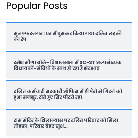
Popular Posts
मुजफ्फरनगर : घर में घुसकर किया गया दलित लड़की
का रेप
रमेश मीणा बोले- विधानसभा में SC-ST अल्पसंख्यक
विधायकों-मंत्रियों के साथ हो रहा है भेदभाव
दलित कर्मचारी सरकारी ऑफ‍िस में ही पैरों में गिरने को
हुआ मजबूर, रोते हुए सिर पीटते रहा
राम मंदिर के शिलान्‍यास पर दलित परिवार को मिला
तोहफ़ा, परिवार बेहद खुश…