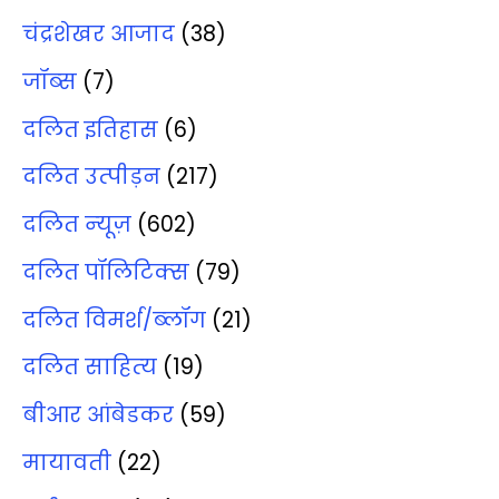
चंद्रशेखर आजाद
(38)
जॉब्‍स
(7)
दलित इतिहास
(6)
दलित उत्‍पीड़न
(217)
दलित न्‍यूज़
(602)
दलित पॉलिटिक्‍स
(79)
दलित विमर्श/ब्‍लॉग
(21)
दलित साहित्‍य
(19)
बीआर आंबेडकर
(59)
मायावती
(22)