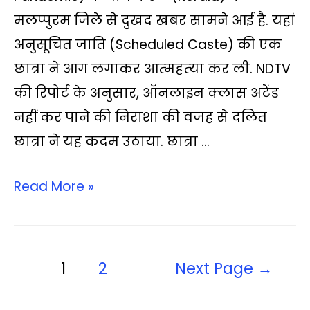
s
b
t
L
g
l
e
मलप्पुरम जिले से दुखद खबर सामने आई है. यहां
A
o
e
i
r
अनुसूचित जाति (Scheduled Caste) की एक
p
o
r
n
a
छात्रा ने आग लगाकर आत्‍महत्‍या कर ली. NDTV
p
k
k
m
की रिपोर्ट के अनुसार, ऑनलाइन क्‍लास अटेंड
नहीं कर पाने की निराशा की वजह से दलित
छात्रा ने यह कदम उठाया. छात्रा …
Read More »
1
2
Next Page
→