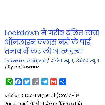
Lockdown में गरीब दलित छात्रा
ऑनलाइन क्‍लास नहीं ले पाई,
तनाव में कर ली आत्‍महत्‍या
Leave a Comment
/
दलित न्‍यूज़
,
लेटेस्‍ट न्‍यूज़
/ By
dalitawaaz
W
F
T
C
T
G
S
h
a
w
o
e
m
h
कोरोना वायरस महामारी (Covid-19
a
c
i
p
l
a
a
t
e
t
y
e
i
r
Pandemic) के बीच केरल (Kerala) के