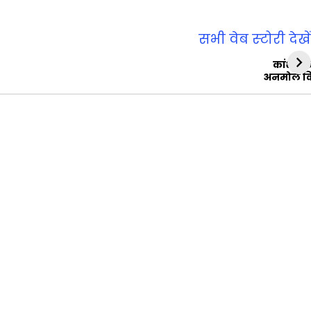
सभी वेब स्‍टोरी देखें
कांशीरा
अनमोल व