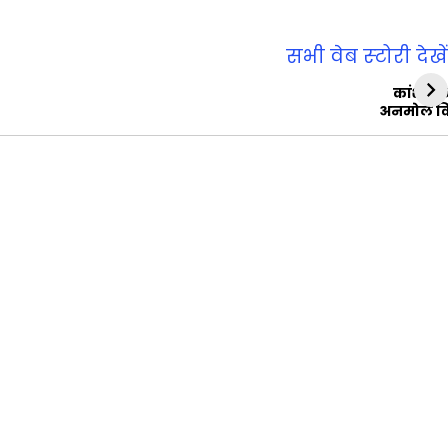
सभी वेब स्‍टोरी देखें
कांशीरा
अनमोल व