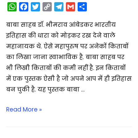
W
F
T
C
T
G
S
h
a
w
o
e
m
h
बाबा साहब डॉ. भीमराव आंबेडकर भारतीय
a
c
i
p
l
a
a
t
e
t
y
e
i
r
इतिहास की धारा को मोड़कर रख देने वाले
s
b
t
L
g
l
e
महानायक थे. ऐसे महापुरुष पर अनेकों किताबों
A
o
e
i
r
का लिखा जाना स्वाभाविक है. बाबा साहब पर
p
o
r
n
a
भी लिखी किताबों की कमी नहीं है. इन किताबों
p
k
k
m
में एक पुस्तक ऐसी है जो अपने आप में ही इतिहास
बन चुकी है. यह पुस्तक बाबा …
Read More »