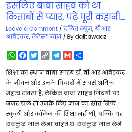
इसलिए बाबा साहब को था
किताबों से प्यार, पढ़ें पूरी कहानी…
Leave a Comment
/
दलित न्‍यूज़
,
बीआर
आंबेडकर
,
लेटेस्‍ट न्‍यूज़
/ By
dalitawaaz
W
F
T
C
T
G
S
h
a
w
o
e
m
h
शिक्षा का स्थान बाबा साहब डॉ. बी आर आंबेडकर
a
c
i
p
l
a
a
t
e
t
y
e
i
r
के जीवन और उनके विचारों में सबसे अधिक
s
b
t
L
g
l
e
महत्व रखता है, लेकिन बाबा साहब जिंदगी पर
A
o
e
i
r
नजर डालें तो उनके लिए ज्ञान का स्रोत सिर्फ
p
o
r
n
a
स्कूली और कॉलेज की शिक्षा नहीं थी, बल्कि वह
p
k
k
m
सबकुछ जान लेना चाहते थे. सबकुछ जान लेने