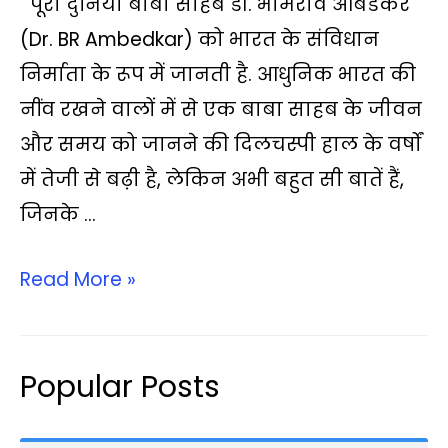
पूरी दुनिया बाबा साहब डॉ. भीमराव आंबेडकर
a
c
i
p
l
a
a
t
e
t
y
e
i
r
(Dr. BR Ambedkar) को भारत के संविधान
s
b
t
L
g
l
e
निर्माता के रूप में जानती है. आधुनिक भारत की
A
o
e
i
r
नींव रखने वालों में से एक बाबा साहब के जीवन
p
o
r
n
a
और समय को जानने की दिलचस्पी हाल के वर्षों
p
k
k
m
में तेजी से बढ़ी है, लेकिन अभी बहुत सी बातें हैं,
जिनके …
Read More »
Popular Posts