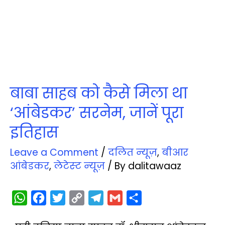
बाबा साहब को कैसे मिला था
‘आंबेडकर’ सरनेम, जानें पूरा
इतिहास
Leave a Comment
/
दलित न्‍यूज़
,
बीआर
आंबेडकर
,
लेटेस्‍ट न्‍यूज़
/ By
dalitawaaz
W
F
T
C
T
G
S
h
a
w
o
e
m
h