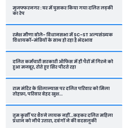
मुजफ्फरनगर : घर में घुसकर किया गया दलित लड़की
का रेप
रमेश मीणा बोले- विधानसभा में SC-ST अल्पसंख्यक
विधायकों-मंत्रियों के साथ हो रहा है भेदभाव
दलित कर्मचारी सरकारी ऑफ‍िस में ही पैरों में गिरने को
हुआ मजबूर, रोते हुए सिर पीटते रहा
राम मंदिर के शिलान्‍यास पर दलित परिवार को मिला
तोहफ़ा, परिवार बेहद खुश…
तुम कुर्सी पर बैठने लायक नहीं…कहकर दलित महिला
प्रधान को नीचे उतारा, दबंगों ने की बदसलूकी