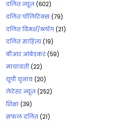
दलित न्‍यूज़
(602)
दलित पॉलिटिक्‍स
(79)
दलित विमर्श/ब्‍लॉग
(21)
दलित साहित्‍य
(19)
बीआर आंबेडकर
(59)
मायावती
(22)
यूपी चुनाव
(20)
लेटेस्‍ट न्‍यूज़
(252)
शिक्षा
(39)
सफल दलित
(21)