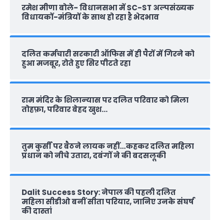
रमेश मीणा बोले- विधानसभा में SC-ST अल्पसंख्यक
विधायकों-मंत्रियों के साथ हो रहा है भेदभाव
दलित कर्मचारी सरकारी ऑफ‍िस में ही पैरों में गिरने को
हुआ मजबूर, रोते हुए सिर पीटते रहा
राम मंदिर के शिलान्‍यास पर दलित परिवार को मिला
तोहफ़ा, परिवार बेहद खुश…
तुम कुर्सी पर बैठने लायक नहीं…कहकर दलित महिला
प्रधान को नीचे उतारा, दबंगों ने की बदसलूकी
Dalit Success Story: नेपाल की पहली दलित
महिला सीडीओ बनीं सीता परियार, जानिए उनके संघर्ष
की दास्‍तां