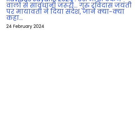
वालों से सावधानी जरूरी… गुरु रविदास जयंती
पर मायावती ने दिया संदेश, जानें क्‍या-क्‍या
कहा…
24 February 2024