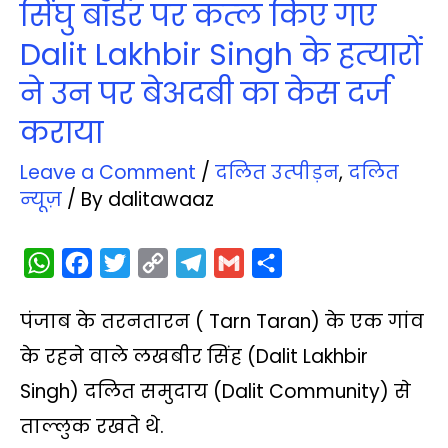
सिंघु बॉर्डर पर कत्‍ल किए गए
Dalit Lakhbir Singh के हत्‍यारों
ने उन पर बेअदबी का केस दर्ज
कराया
Leave a Comment
/
दलित उत्‍पीड़न
,
दलित
न्‍यूज़
/ By
dalitawaaz
W
F
T
C
T
G
S
h
a
w
o
e
m
h
पंजाब के तरनतारन ( Tarn Taran) के एक गांव
a
c
i
p
l
a
a
t
e
t
y
e
i
r
के रहने वाले लखबीर सिंह (Dalit Lakhbir
s
b
t
L
g
l
e
Singh) दलित समुदाय (Dalit Community) से
A
o
e
i
r
ताल्लुक रखते थे.
p
o
r
n
a