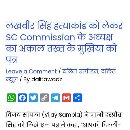
लखबीर सिंह हत्‍याकांड को लेकर
SC Commission के अध्‍यक्ष
का अकाल तख्‍त के मुखिया को
पत्र
Leave a Comment
/
दलित उत्‍पीड़न
,
दलित
न्‍यूज़
/ By
dalitawaaz
W
F
T
C
T
G
S
h
a
w
o
e
m
h
विजय सांपला (Vijay Sampla) ने ज्ञानी हरप्रीत
a
c
i
p
l
a
a
t
e
t
y
e
i
r
सिंह को लिखे एक पत्र में कहा, “आपको दिल्ली-