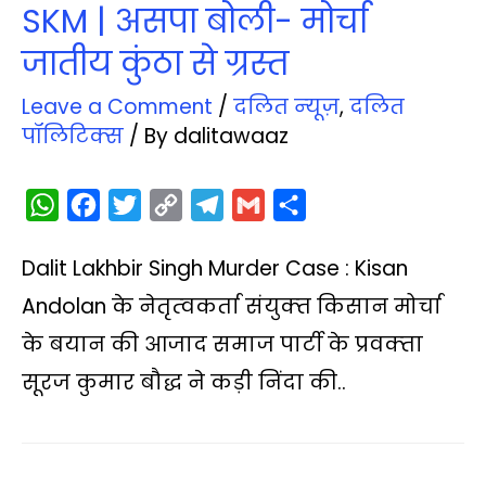
SKM | असपा बोली- मोर्चा
जातीय कुंठा से ग्रस्त
Leave a Comment
/
दलित न्‍यूज़
,
दलित
पॉलिटिक्‍स
/ By
dalitawaaz
W
F
T
C
T
G
S
h
a
w
o
e
m
h
Dalit Lakhbir Singh Murder Case : Kisan
a
c
i
p
l
a
a
t
e
t
y
e
i
r
Andolan के नेतृत्‍वकर्ता संयुक्‍त किसान मोर्चा
s
b
t
L
g
l
e
के बयान की आजाद समाज पार्टी के प्रवक्‍ता
A
o
e
i
r
सूरज कुमार बौद्ध ने कड़ी निंदा की..
p
o
r
n
a
p
k
k
m