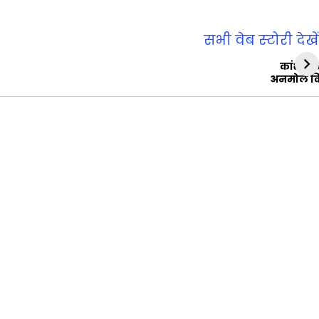
सभी वेब स्‍टोरी देखें
कांशीरा
अनमोल व