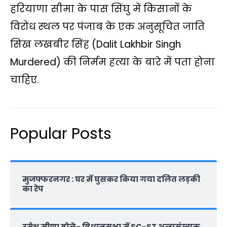
s
b
t
L
g
l
e
हरियाणा सीमा के पास सिंघु में किसानों के
A
o
e
i
r
विरोध स्थल पर पंजाब के एक अनुसूचित जाति
p
o
r
n
a
सिख लखबीर सिंह (Dalit Lakhbir Singh
p
k
k
m
Murdered) की निर्मम हत्या के बारे में पता होना
चाहिए.
Popular Posts
मुजफ्फरनगर : घर में घुसकर किया गया दलित लड़की
का रेप
रमेश मीणा बोले- विधानसभा में SC-ST अल्पसंख्यक