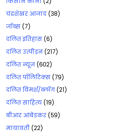
किसान कोना
(2)
चंद्रशेखर आजाद
(38)
जॉब्‍स
(7)
दलित इतिहास
(6)
दलित उत्‍पीड़न
(217)
दलित न्‍यूज़
(602)
दलित पॉलिटिक्‍स
(79)
दलित विमर्श/ब्‍लॉग
(21)
दलित साहित्‍य
(19)
बीआर आंबेडकर
(59)
मायावती
(22)