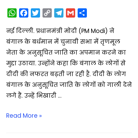
W
F
T
C
T
G
S
h
a
w
o
e
m
h
नई दिल्ली. प्रधानमंत्री मोदी (PM Modi) ने
a
c
i
p
l
a
a
t
e
t
y
e
i
r
बंगाल के बर्धमान में चुनावी सभा में तृणमूल
s
b
t
L
g
l
e
नेता के अनुसूचित जाति का अपमान करने का
A
o
e
i
r
मुद्दा उठाया. उन्होंने कहा कि बंगाल के लोगों से
p
o
r
n
a
दीदी की नफरत बढ़ती जा रही है. दीदी के लोग
p
k
k
m
बंगाल के अनुसूचित जाति के लोगों को गाली देने
लगे हैं. उन्हें भिखारी …
Read More »