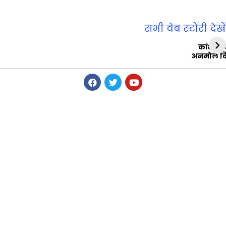
सभी वेब स्‍टोरी देखें
कांशीरा
अनमोल व