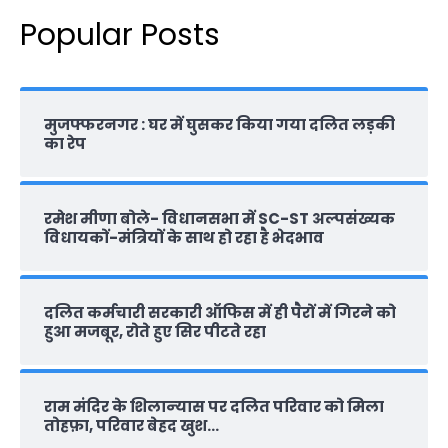
Popular Posts
मुजफ्फरनगर : घर में घुसकर किया गया दलित लड़की
का रेप
रमेश मीणा बोले- विधानसभा में SC-ST अल्पसंख्यक
विधायकों-मंत्रियों के साथ हो रहा है भेदभाव
दलित कर्मचारी सरकारी ऑफ‍िस में ही पैरों में गिरने को
हुआ मजबूर, रोते हुए सिर पीटते रहा
राम मंदिर के शिलान्‍यास पर दलित परिवार को मिला
तोहफ़ा, परिवार बेहद खुश…