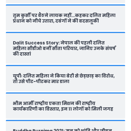
तुम कुर्सी पर बैठने लायक नहीं…कहकर दलित महिला
प्रधान को नीचे उतारा, दबंगों ने की बदसलूकी
Dalit Success Story: नेपाल की पहली दलित
महिला सीडीओ बनीं सीता परियार, जानिए उनके संघर्ष
की दास्‍तां
यूपीः दलित महिला ने किया बेटी से छेड़छाड़ का विरोध,
तो उसे पीट-पीटकर मार डाला
भीम आर्मी राष्‍ट्रीय एकता मिशन की राष्‍ट्रीय
कार्यकारिणी का विस्तार, इन 11 लोगों को मिली जगह
Buddha Purnima 2021: मन को शांति और जीवन