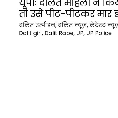
यूपीः दलित महिला ने किया
तो उसे पीट-पीटकर मार 
दलित उत्‍पीड़न
,
दलित न्‍यूज़
,
लेटेस्‍ट न्‍यूज
Dalit girl
,
Dalit Rape
,
UP
,
UP Police