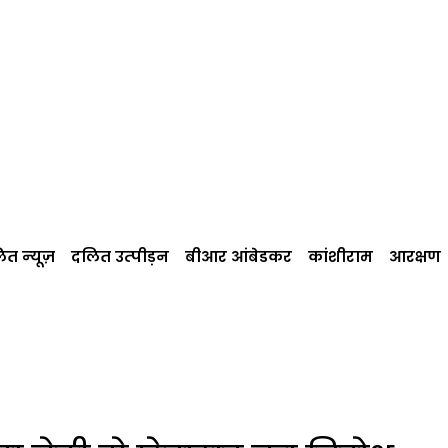
त न्‍यूज़
दलित उत्‍पीड़न
बीआर आंबेडकर
कांशीराम
आरक्षण