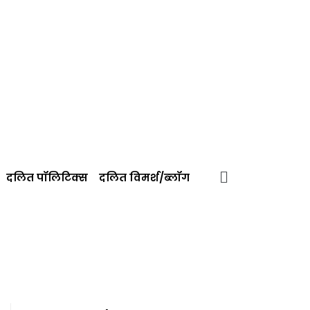
दलित पॉलिटिक्‍स
दलित विमर्श/ब्‍लॉग