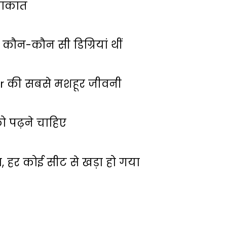
लाकात
कौन-कौन सी डिग्रियां थीं
ar की सबसे मशहूर जीवनी
 पढ़ने चाहिए
ा, हर कोई सीट से खड़ा हो गया