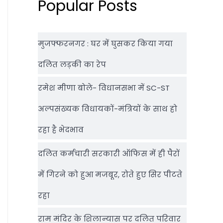
Popular Posts
मुजफ्फरनगर : घर में घुसकर किया गया
दलित लड़की का रेप
रमेश मीणा बोले- विधानसभा में SC-ST
अल्पसंख्यक विधायकों-मंत्रियों के साथ हो
रहा है भेदभाव
दलित कर्मचारी सरकारी ऑफ‍िस में ही पैरों
में गिरने को हुआ मजबूर, रोते हुए सिर पीटते
रहा
राम मंदिर के शिलान्‍यास पर दलित परिवार