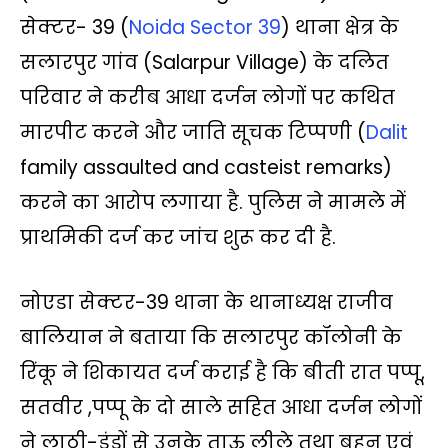
s
b
t
L
g
l
e
सेक्टर- 39 (
Noida Sector 39
) थाना क्षेत्र के
A
o
e
i
r
सलारपुर गांव (Salarpur Village) के दलित
p
o
r
n
a
परिवार ने करीब आधा दर्जन लोगों पर कथित
p
k
k
m
मारपीट करने और जाति सूचक टिप्पणी (
Dalit
family assaulted and casteist remarks)
करने का आरोप लगाया है. पुलिस ने मामले में
प्राथमिकी दर्ज कर जांच शुरू कर दी है.
नोएडा सेक्टर-39 थाना के थानाध्यक्ष राजीव
बालियान ने बताया कि सलारपुर कॉलोनी के
रिंकू ने शिकायत दर्ज कराई है कि बीती रात पप्पू,
सतवीर ,पप्पू के दो साले सहित आधा दर्जन लोगों
ने लाठी-डंडों से उनके ताऊ लीले तथा बहन एवं