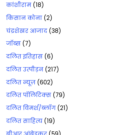
कांशीराम
(18)
किसान कोना
(2)
चंद्रशेखर आजाद
(38)
जॉब्‍स
(7)
दलित इतिहास
(6)
दलित उत्‍पीड़न
(217)
दलित न्‍यूज़
(602)
दलित पॉलिटिक्‍स
(79)
दलित विमर्श/ब्‍लॉग
(21)
दलित साहित्‍य
(19)
बीआर आंबेडकर
(59)