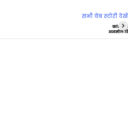
सभी वेब स्‍टोरी देखें
कांशीरा
अनमोल व