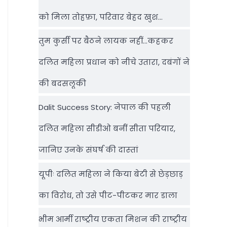
को मिला तोहफ़ा, परिवार बेहद खुश…
तुम कुर्सी पर बैठने लायक नहीं…कहकर
दलित महिला प्रधान को नीचे उतारा, दबंगों ने
की बदसलूकी
Dalit Success Story: नेपाल की पहली
दलित महिला सीडीओ बनीं सीता परियार,
जानिए उनके संघर्ष की दास्‍तां
यूपीः दलित महिला ने किया बेटी से छेड़छाड़
का विरोध, तो उसे पीट-पीटकर मार डाला
भीम आर्मी राष्‍ट्रीय एकता मिशन की राष्‍ट्रीय