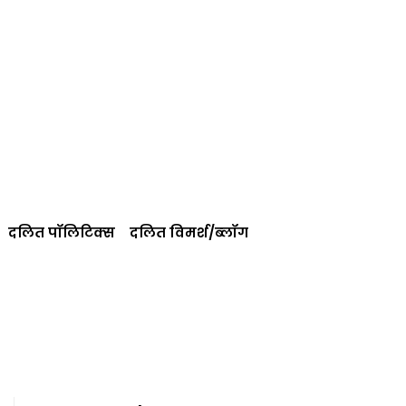
दलित पॉलिटिक्‍स
दलित विमर्श/ब्‍लॉग