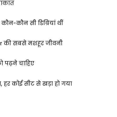
लाकात
कौन-कौन सी डिग्रियां थीं
ar की सबसे मशहूर जीवनी
 पढ़ने चाहिए
ा, हर कोई सीट से खड़ा हो गया