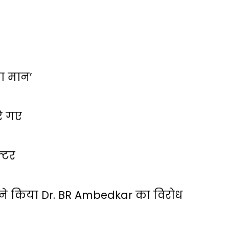
 का मान’
रे गए
्‍टर
ं ने किया Dr. BR Ambedkar का विरोध