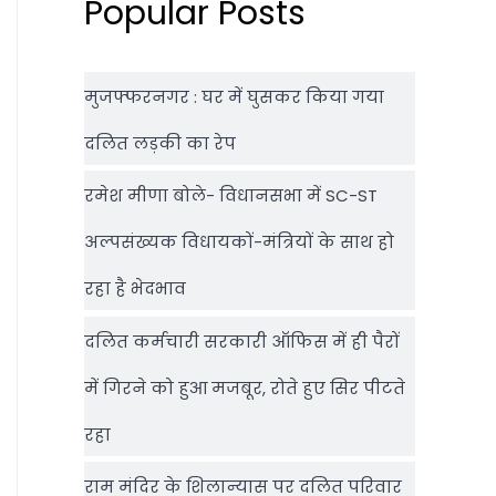
Popular Posts
मुजफ्फरनगर : घर में घुसकर किया गया
दलित लड़की का रेप
रमेश मीणा बोले- विधानसभा में SC-ST
अल्पसंख्यक विधायकों-मंत्रियों के साथ हो
रहा है भेदभाव
दलित कर्मचारी सरकारी ऑफ‍िस में ही पैरों
में गिरने को हुआ मजबूर, रोते हुए सिर पीटते
रहा
राम मंदिर के शिलान्‍यास पर दलित परिवार