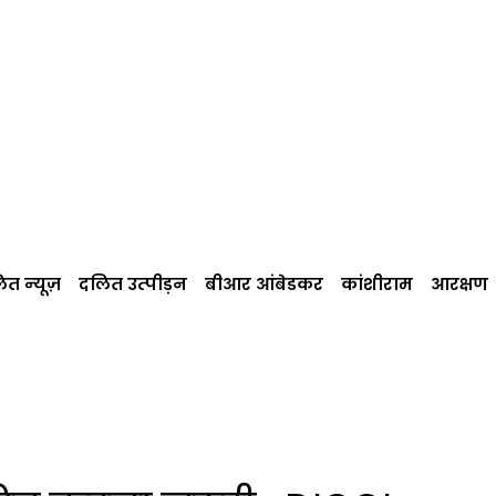
त न्‍यूज़
दलित उत्‍पीड़न
बीआर आंबेडकर
कांशीराम
आरक्षण