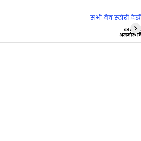
सभी वेब स्‍टोरी देखें
कांशीरा
अनमोल व