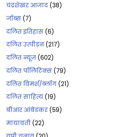
चंद्रशेखर आजाद
(38)
जॉब्‍स
(7)
दलित इतिहास
(6)
दलित उत्‍पीड़न
(217)
दलित न्‍यूज़
(602)
दलित पॉलिटिक्‍स
(79)
दलित विमर्श/ब्‍लॉग
(21)
दलित साहित्‍य
(19)
बीआर आंबेडकर
(59)
मायावती
(22)
यूपी चुनाव
(20)