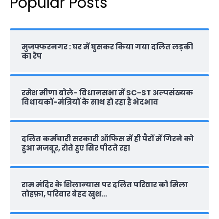
Popular Posts
मुजफ्फरनगर : घर में घुसकर किया गया दलित लड़की
का रेप
रमेश मीणा बोले- विधानसभा में SC-ST अल्पसंख्यक
विधायकों-मंत्रियों के साथ हो रहा है भेदभाव
दलित कर्मचारी सरकारी ऑफ‍िस में ही पैरों में गिरने को
हुआ मजबूर, रोते हुए सिर पीटते रहा
राम मंदिर के शिलान्‍यास पर दलित परिवार को मिला
तोहफ़ा, परिवार बेहद खुश…