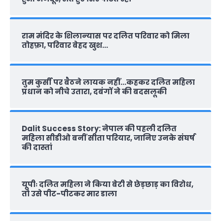
राम मंदिर के शिलान्‍यास पर दलित परिवार को मिला
तोहफ़ा, परिवार बेहद खुश…
तुम कुर्सी पर बैठने लायक नहीं…कहकर दलित महिला
प्रधान को नीचे उतारा, दबंगों ने की बदसलूकी
Dalit Success Story: नेपाल की पहली दलित
महिला सीडीओ बनीं सीता परियार, जानिए उनके संघर्ष
की दास्‍तां
यूपीः दलित महिला ने किया बेटी से छेड़छाड़ का विरोध,
तो उसे पीट-पीटकर मार डाला