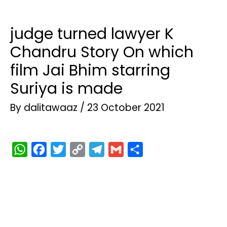
judge turned lawyer K
Chandru Story On which
film Jai Bhim starring
Suriya is made
By
dalitawaaz
/
23 October 2021
W
F
T
C
T
G
S
h
a
w
o
e
m
h
a
c
i
p
l
a
a
t
e
t
y
e
i
r
s
b
t
L
g
l
e
A
o
e
i
r