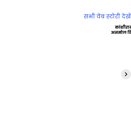
सभी वेब स्‍टोरी देखें
कांशीरा
अनमोल व