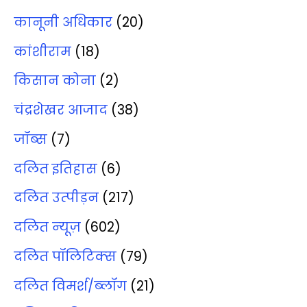
कानूनी अधिकार
(20)
कांशीराम
(18)
किसान कोना
(2)
चंद्रशेखर आजाद
(38)
जॉब्‍स
(7)
दलित इतिहास
(6)
दलित उत्‍पीड़न
(217)
दलित न्‍यूज़
(602)
दलित पॉलिटिक्‍स
(79)
दलित विमर्श/ब्‍लॉग
(21)