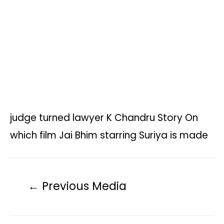
p
o
r
n
a
p
k
k
m
judge turned lawyer K Chandru Story On
which film Jai Bhim starring Suriya is made
←
Previous Media