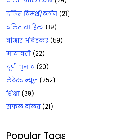
दलित पॉलिटिक्‍स
(79)
दलित विमर्श/ब्‍लॉग
(21)
दलित साहित्‍य
(19)
बीआर आंबेडकर
(59)
मायावती
(22)
यूपी चुनाव
(20)
लेटेस्‍ट न्‍यूज़
(252)
शिक्षा
(39)
सफल दलित
(21)
Popular Tags