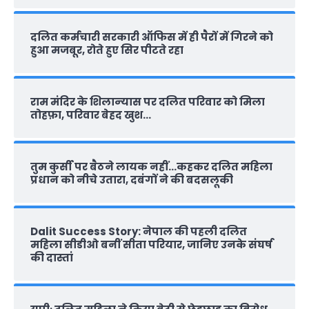
दलित कर्मचारी सरकारी ऑफ‍िस में ही पैरों में गिरने को
हुआ मजबूर, रोते हुए सिर पीटते रहा
राम मंदिर के शिलान्‍यास पर दलित परिवार को मिला
तोहफ़ा, परिवार बेहद खुश…
तुम कुर्सी पर बैठने लायक नहीं…कहकर दलित महिला
प्रधान को नीचे उतारा, दबंगों ने की बदसलूकी
Dalit Success Story: नेपाल की पहली दलित
महिला सीडीओ बनीं सीता परियार, जानिए उनके संघर्ष
की दास्‍तां