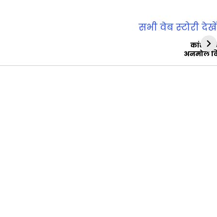
सभी वेब स्‍टोरी देखें
कांशीरा
अनमोल व