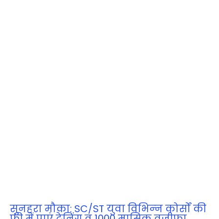
सुनहरा मौका: SC/ST युवा विभिन्‍न कोर्सों की
फ्री में पाएं ट्रेनिंग व 1000 मासिक वजीफा,