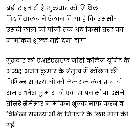
A
o
e
i
r
बड़ी राहत दी है. शुक्रवार को मिथिला
p
o
r
n
a
विश्वविद्यालय ने ऐलान किया है कि एससी-
p
k
k
m
एसटी छात्रों को पीजी तक अब किसी तरह का
नामांकन शुल्क नहीं देना होगा.
गुरुवार को एआईएसएफ जीडी कॉलेज यूनिट के
अध्यक्ष अनंत कुमार के नेतृत्व में कॉलेज की
विभिन्न समस्याओं को लेकर कॉलेज प्राचार्य
राम अवधेश कुमार को एक ज्ञापन सौंपा. इसमें
तीसरे सेमेस्टर नामांकन शुल्क माफ करने व
विभिन्न समस्याओं के निपटारे के लिए मांग की
गई.