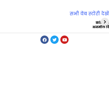
सभी वेब स्‍टोरी देखें
कांशीरा
अनमोल व