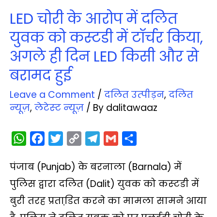
LED चोरी के आरोप में दलित
युवक को कस्‍टडी में टॉर्चर किया,
अगले ही द‍िन LED किसी और से
बरामद हुई
Leave a Comment
/
दलित उत्‍पीड़न
,
दलित
न्‍यूज़
,
लेटेस्‍ट न्‍यूज़
/ By
dalitawaaz
W
F
T
C
T
G
S
h
a
w
o
e
m
h
पंजाब (Punjab) के बरनाला (Barnala) में
a
c
i
p
l
a
a
t
e
t
y
e
i
r
पुलिस द्वारा दलित (Dalit) युवक को कस्‍टडी में
s
b
t
L
g
l
e
बुरी तरह प्रताडि़त करने का मामला सामने आया
A
o
e
i
r