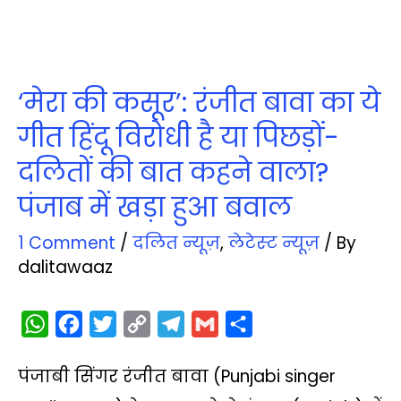
‘मेरा की कसूर’: रंजीत बावा का ये
गीत हिंदू विरोधी है या पिछड़ों-
दलितों की बात कहने वाला?
पंजाब में खड़ा हुआ बवाल
1 Comment
/
दलित न्‍यूज़
,
लेटेस्‍ट न्‍यूज़
/ By
dalitawaaz
W
F
T
C
T
G
S
h
a
w
o
e
m
h
पंजाबी सिंगर रंजीत बावा (Punjabi singer
a
c
i
p
l
a
a