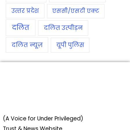
उत्‍तर प्रदेश
एससी/एसटी एक्‍ट
दलित
दलित उत्‍पीड़न
दलित न्‍यूज़
यूपी पुलिस
(A Voice for Under Privileged)
Trust & News Website.