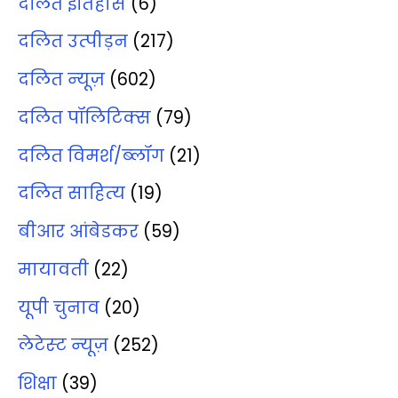
दलित इतिहास
(6)
दलित उत्‍पीड़न
(217)
दलित न्‍यूज़
(602)
दलित पॉलिटिक्‍स
(79)
दलित विमर्श/ब्‍लॉग
(21)
दलित साहित्‍य
(19)
बीआर आंबेडकर
(59)
मायावती
(22)
यूपी चुनाव
(20)
लेटेस्‍ट न्‍यूज़
(252)
शिक्षा
(39)