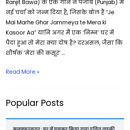
t
e
t
y
e
i
r
Ranjit Bawa) के एक गाने ने पंजाब (Punjab) में
s
b
t
L
g
l
e
नई चर्चा को जन्‍म दिया है, जिसके बोल हैं “Je
A
o
e
i
r
Mai Marhe Ghar Jammeya te Mera ki
p
o
r
n
a
Kasoor Aa” यानि अगर मैं एक ‘निम्न’ घर में
p
k
k
m
पैदा हुआ तो मेरा क्या दोष है? दरअसल, जैसा कि
शीर्षक ‘मेरा की कसूर’ …
Read More »
Popular Posts
मुजफ्फरनगर : घर में घुसकर किया गया दलित लड़की