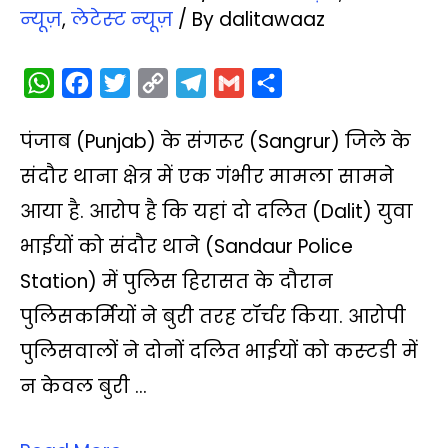
न्‍यूज़
,
लेटेस्‍ट न्‍यूज़
/ By
dalitawaaz
W
F
T
C
T
G
S
h
a
w
o
e
m
h
पंजाब (Punjab) के संगरूर (Sangrur) जिले के
a
c
i
p
l
a
a
t
e
t
y
e
i
r
संदौर थाना क्षेत्र में एक गंभीर मामला सामने
s
b
t
L
g
l
e
आया है. आरोप है कि यहां दो दलित (Dalit) युवा
A
o
e
i
r
भाईयों को संदौर थाने (Sandaur Police
p
o
r
n
a
Station) में पुलिस हिरासत के दौरान
p
k
k
m
पुलिसकर्मियों ने बुरी तरह टॉर्चर किया. आरोपी
पुलिसवालों ने दोनों दलित भाईयों को कस्‍टडी में
न केवल बुरी …