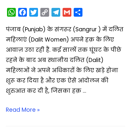
W
F
T
C
T
G
S
h
a
w
o
e
m
h
पंजाब (Punjab) के संगरूर (Sangrur ) में दलित
a
c
i
p
l
a
a
t
e
t
y
e
i
r
महिलाएं (Dalit Women) अपने हक़ के लिए
s
b
t
L
g
l
e
आवाज़ उठा रही हैं. कई सालों तक घूंघट के पीछे
A
o
e
i
r
रहने के बाद अब स्थानीय दलित (Dalit)
p
o
r
n
a
महिलाओं ने अपने अधिकारों के लिए खड़े होना
p
k
k
m
शुरू कर दिया है और एक ऐसे आंदोलन की
शुरुआत कर दी है, जिसका हक़ …
Read More »