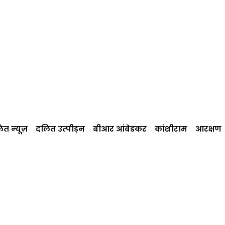
त न्‍यूज़
दलित उत्‍पीड़न
बीआर आंबेडकर
कांशीराम
आरक्षण