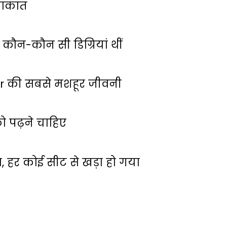
लाकात
कौन-कौन सी डिग्रियां थीं
ar की सबसे मशहूर जीवनी
 पढ़ने चाहिए
ा, हर कोई सीट से खड़ा हो गया