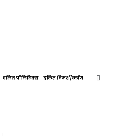
दलित पॉलिटिक्‍स
दलित विमर्श/ब्‍लॉग