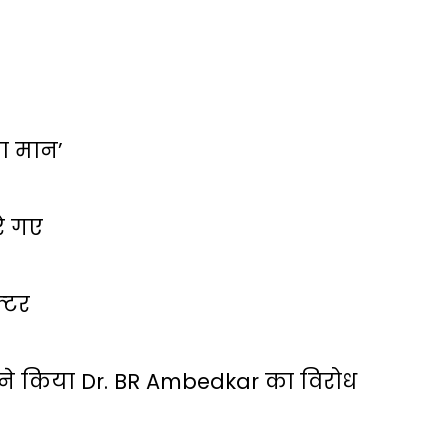
 का मान’
रे गए
्‍टर
ं ने किया Dr. BR Ambedkar का विरोध