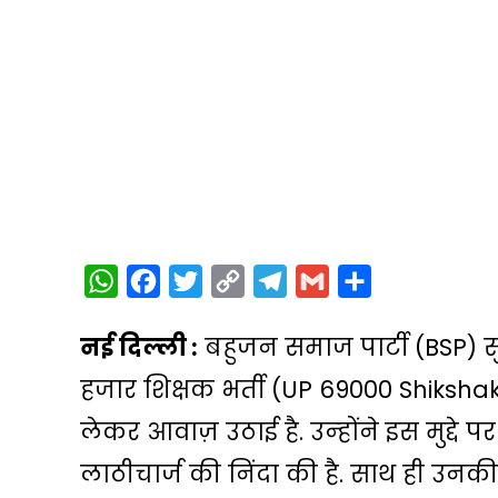
W
F
T
C
T
G
S
h
a
w
o
e
m
h
नई दिल्‍ली :
बहुजन समाज पार्टी (BSP) सु
a
c
i
p
l
a
a
t
e
t
y
e
i
r
हजार शिक्षक भर्ती (UP 69000 Shikshak
s
b
t
L
g
l
e
लेकर आवाज़ उठाई है. उन्‍होंने इस मुद्दे
A
o
e
i
r
लाठीचार्ज की निंदा की है. साथ ही उनकी
p
o
r
n
a