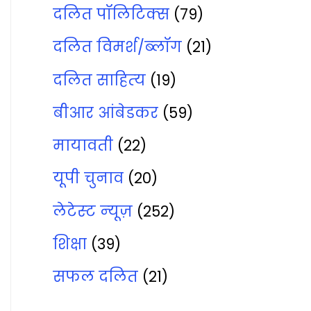
दलित पॉलिटिक्‍स
(79)
दलित विमर्श/ब्‍लॉग
(21)
दलित साहित्‍य
(19)
बीआर आंबेडकर
(59)
मायावती
(22)
यूपी चुनाव
(20)
लेटेस्‍ट न्‍यूज़
(252)
शिक्षा
(39)
सफल दलित
(21)