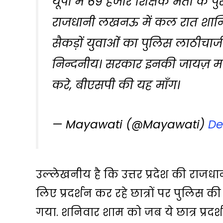
यूपी में 69 हजार शिक्षक भर्ती के
राजधानी लखनऊ में कल रात शान्तिप
सैकड़ों युवाओं का पुलिस लाठीचा
निन्दनीय। सरकार इनकी जायज़ माँगो
करे, बीएसपी की यह माँग।
— Mayawati (@Mayawati)
De
उल्‍लेखनीय है कि उत्तर प्रदेश की राजध
लिए प्रदर्शन कर रहे छात्रों पर पुलिस क
गया. शनिवार शाम को जब ये छात्र प्रदर्