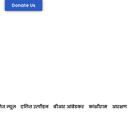
Donate Us
त न्‍यूज़
दलित उत्‍पीड़न
बीआर आंबेडकर
कांशीराम
आरक्षण