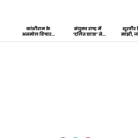
कांशीराम के
संयुक्‍त राष्‍ट्र में
शूरवीर
अनमोल विचार…
‘दलित छात्रा’ ने
मांझी, जो ‘जबरा
बढ़ाया ‘भारत का
प
मान’