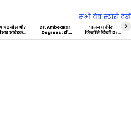
सभी वेब स्‍टोरी देखें
ष चंद्र बोस और
Dr. Ambedkar
‘धनंजय कीर’,
बीआर आंबेडकर
Degrees : डॉ.
जिन्होंने लिखी Dr.
ी मुलाकात
आंबेडकर के पास
BR Ambedkar की
कौन-कौन सी
सबसे मशहूर जीवनी
डिग्रियां थीं