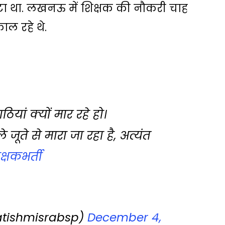
 पीटा था. लखनऊ में शिक्षक की नौकरी चाह
ाल रहे थे.
यां क्यों मार रहे हो।
 जूते से मारा जा रहा है, अत्यंत
्षकभर्ती
atishmisrabsp)
December 4,