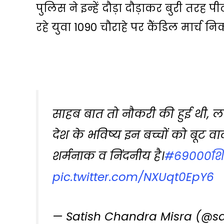
पुलिस ने इन्हें दौड़ा दौड़ाकर बुरी तरह
रहे युवा 1090 चौराहे पर कैंडिल मार्च निक
साहब बात तो नौकरी की हुई थी, लाठि
देश के भविष्य इन बच्चों को बूट वाले
शर्मनाक व निंदनीय है।
#69000शिक
pic.twitter.com/NXUqt0EpY6
— Satish Chandra Misra (@s