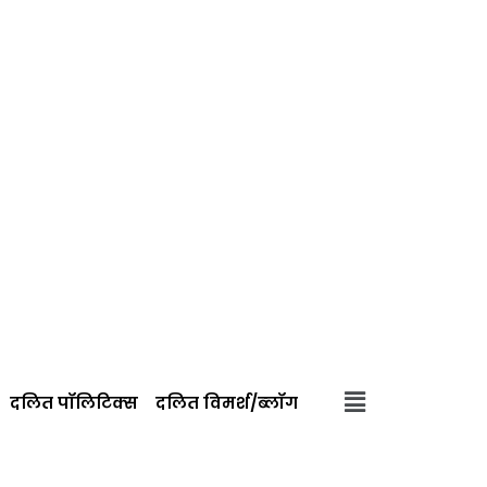
दलित पॉलिटिक्‍स
दलित विमर्श/ब्‍लॉग