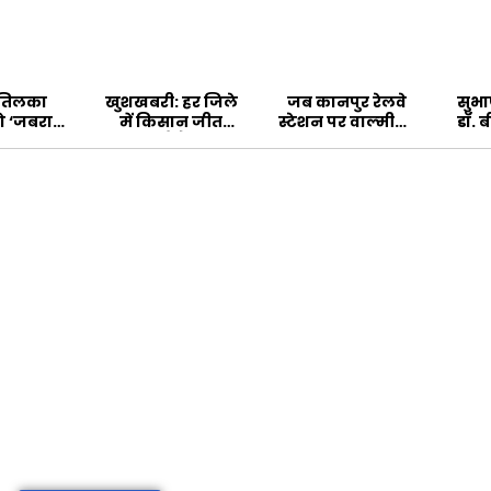
 तिलका
खुशखबरी: हर जिले
जब कानपुर रेलवे
सुभा
में किसान जीत
स्‍टेशन पर वाल्‍मीकि
डॉ. 
हाड़िया’ पुकारे गए
सकते हैं ट्रैक्‍टर
नेताओं ने किया Dr.
क
BR Ambedkar का
विरोध