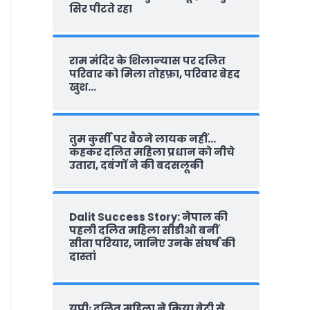
सिर पीटते रहा
राम मंदिर के शिलान्‍यास पर दलित
परिवार को मिला तोहफ़ा, परिवार बेहद
खुश…
तुम कुर्सी पर बैठने लायक नहीं…
कहकर दलित महिला प्रधान को नीचे
उतारा, दबंगों ने की बदसलूकी
Dalit Success Story: नेपाल की
पहली दलित महिला सीडीओ बनीं
सीता परियार, जानिए उनके संघर्ष की
दास्‍तां
यूपीः दलित महिला ने किया बेटी से