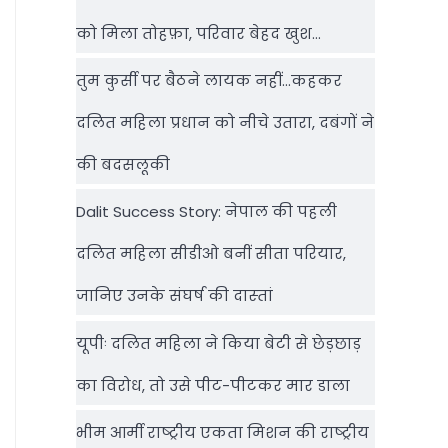
को मिला तोहफ़ा, परिवार बेहद खुश…
तुम कुर्सी पर बैठने लायक नहीं…कहकर
दलित महिला प्रधान को नीचे उतारा, दबंगों ने
की बदसलूकी
Dalit Success Story: नेपाल की पहली
दलित महिला सीडीओ बनीं सीता परियार,
जानिए उनके संघर्ष की दास्‍तां
यूपीः दलित महिला ने किया बेटी से छेड़छाड़
का विरोध, तो उसे पीट-पीटकर मार डाला
भीम आर्मी राष्‍ट्रीय एकता मिशन की राष्‍ट्रीय