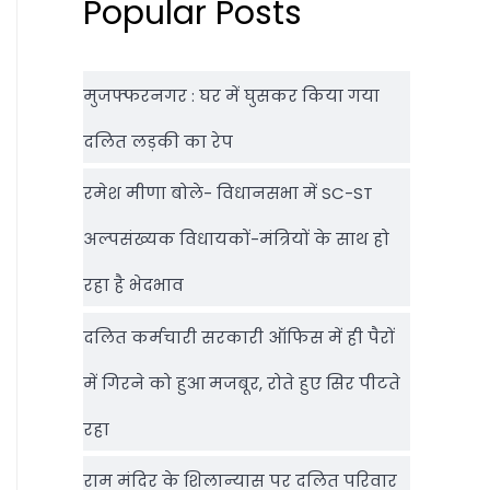
Popular Posts
मुजफ्फरनगर : घर में घुसकर किया गया
दलित लड़की का रेप
रमेश मीणा बोले- विधानसभा में SC-ST
अल्पसंख्यक विधायकों-मंत्रियों के साथ हो
रहा है भेदभाव
दलित कर्मचारी सरकारी ऑफ‍िस में ही पैरों
में गिरने को हुआ मजबूर, रोते हुए सिर पीटते
रहा
राम मंदिर के शिलान्‍यास पर दलित परिवार