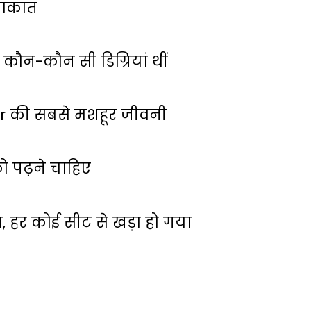
लाकात
कौन-कौन सी डिग्रियां थीं
ar की सबसे मशहूर जीवनी
 पढ़ने चाहिए
ा, हर कोई सीट से खड़ा हो गया