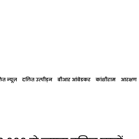
त न्‍यूज़
दलित उत्‍पीड़न
बीआर आंबेडकर
कांशीराम
आरक्षण