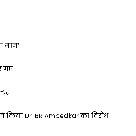
 का मान’
रे गए
्‍टर
ं ने किया Dr. BR Ambedkar का विरोध