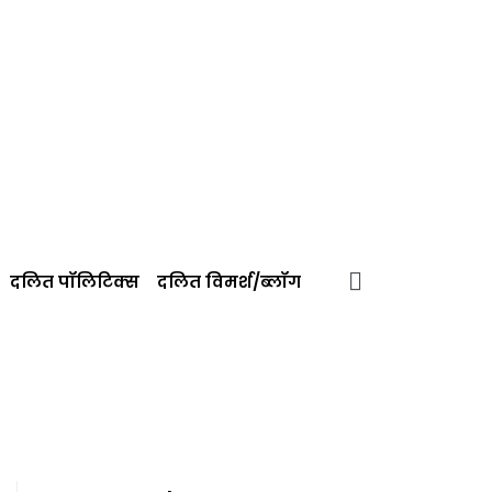
दलित पॉलिटिक्‍स
दलित विमर्श/ब्‍लॉग