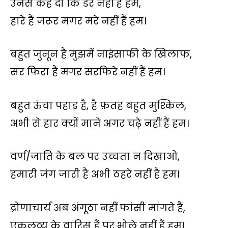
s
b
t
L
g
l
e
उनसे कह दो कि डरे नहीं है हम,
A
o
e
i
r
हारे हैं जरूर मगर मरे नहीं हैं हम।
p
o
r
n
a
p
k
k
m
बहुत जुनून है मुझमें नाइंसाफी के खिलाफ,
सर फिरा है मगर सरफिरे नहीं हैं हम।
बहुत ऊंचा पहाड़ है, है फ़तह बहुत मुश्किल,
अभी से हार क्यों माने अगर चढ़े नहीं हैं हम।
वर्ण/जाति के बल पर उच्चता न दिखाओ,
हमारी जंग जारी है अभी ठहरे नहीं है हम।
द्रोणाचार्य अब अंगूठा नहीं फांसी मांगते हैं,
एकलव्य के वारिस हैं पर भोले नहीं हैं हम।