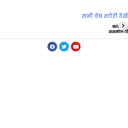
सभी वेब स्‍टोरी देखें
कांशीरा
अनमोल व