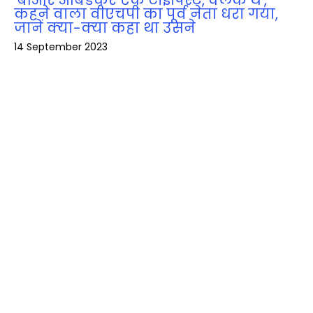
‘बीआर आंबेडकर एक टाइपिस्ट, क्लर्क थे’,
कहने वाला वीएचपी का पूर्व नेता धरा गया,
जानें क्‍या-क्‍या कहा था उसने
14 September 2023