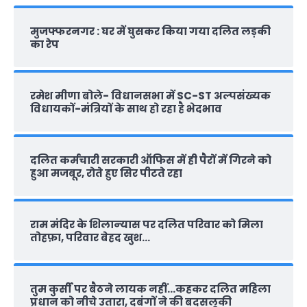
मुजफ्फरनगर : घर में घुसकर किया गया दलित लड़की
का रेप
रमेश मीणा बोले- विधानसभा में SC-ST अल्पसंख्यक
विधायकों-मंत्रियों के साथ हो रहा है भेदभाव
दलित कर्मचारी सरकारी ऑफ‍िस में ही पैरों में गिरने को
हुआ मजबूर, रोते हुए सिर पीटते रहा
राम मंदिर के शिलान्‍यास पर दलित परिवार को मिला
तोहफ़ा, परिवार बेहद खुश…
तुम कुर्सी पर बैठने लायक नहीं…कहकर दलित महिला
प्रधान को नीचे उतारा, दबंगों ने की बदसलूकी