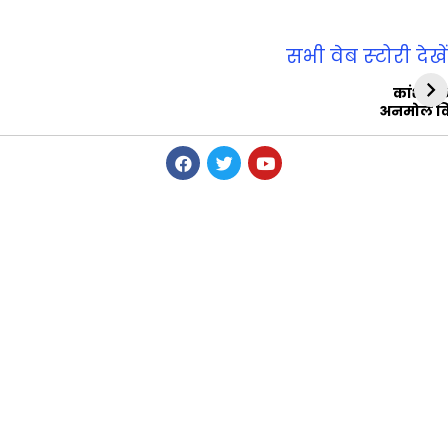
सभी वेब स्‍टोरी देखें
कांशीरा
अनमोल व