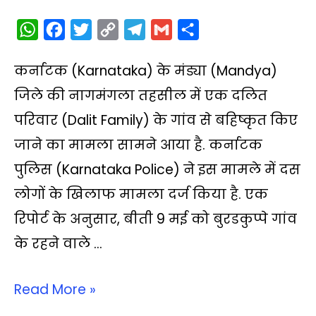
W
F
T
C
T
G
S
h
a
w
o
e
m
h
कर्नाटक (Karnataka) के मंड्या (Mandya)
a
c
i
p
l
a
a
t
e
t
y
e
i
r
जिले की नागमंगला तहसील में एक दलित
s
b
t
L
g
l
e
परिवार (Dalit Family) के गांव से बहिष्कृत किए
A
o
e
i
r
जाने का मामला सामने आया है. कर्नाटक
p
o
r
n
a
पुलिस (Karnataka Police) ने इस मामले में दस
p
k
k
m
लोगों के खिलाफ मामला दर्ज किया है. एक
रिपोर्ट के अनुसार, बीती 9 मई को बुरडकुप्पे गांव
के रहने वाले …
Read More »