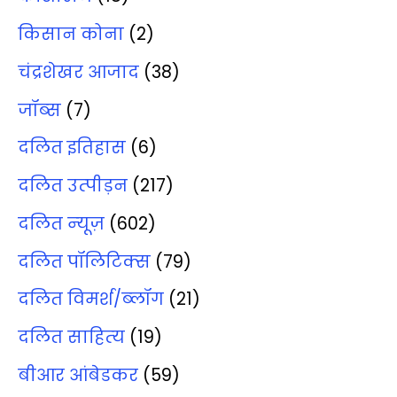
किसान कोना
(2)
चंद्रशेखर आजाद
(38)
जॉब्‍स
(7)
दलित इतिहास
(6)
दलित उत्‍पीड़न
(217)
दलित न्‍यूज़
(602)
दलित पॉलिटिक्‍स
(79)
दलित विमर्श/ब्‍लॉग
(21)
दलित साहित्‍य
(19)
बीआर आंबेडकर
(59)