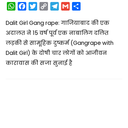
W
F
T
C
T
G
S
h
a
w
o
e
m
h
Dalit Girl Gang rape: गाजियाबाद की एक
a
c
i
p
l
a
a
t
e
t
y
e
i
r
अदालत ने 15 वर्ष पूर्व एक नाबालिग दलित
s
b
t
L
g
l
e
लड़की से सामूहिक दुष्कर्म (Gangrape with
A
o
e
i
r
Dalit Girl) के दोषी चार लोगों को आजीवन
p
o
r
n
a
कारावास की सजा सुनाई है
p
k
k
m