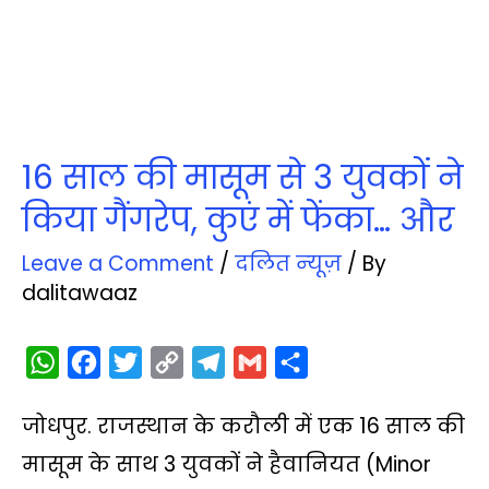
16 साल की मासूम से 3 युवकों ने
किया गैंगरेप, कुएं में फेंका… और
Leave a Comment
/
दलित न्‍यूज़
/ By
dalitawaaz
W
F
T
C
T
G
S
h
a
w
o
e
m
h
जोधपुर. राजस्थान के करौली में एक 16 साल की
a
c
i
p
l
a
a
t
e
t
y
e
i
r
मासूम के साथ 3 युवकों ने हैवानियत (Minor