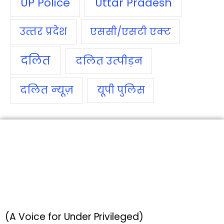
UP Police
Uttar Pradesh
उत्‍तर प्रदेश
एससी/एसटी एक्‍ट
दलित
दलित उत्‍पीड़न
दलित न्‍यूज़
यूपी पुलिस
(A Voice for Under Privileged)