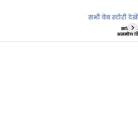
सभी वेब स्‍टोरी देखें
कांशीरा
अनमोल व