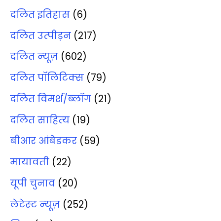
दलित इतिहास
(6)
दलित उत्‍पीड़न
(217)
दलित न्‍यूज़
(602)
दलित पॉलिटिक्‍स
(79)
दलित विमर्श/ब्‍लॉग
(21)
दलित साहित्‍य
(19)
बीआर आंबेडकर
(59)
मायावती
(22)
यूपी चुनाव
(20)
लेटेस्‍ट न्‍यूज़
(252)