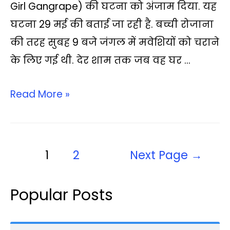
s
b
t
L
g
l
e
Girl Gangrape) की घटना को अंजाम दिया. यह
A
o
e
i
r
घटना 29 मई की बताई जा रही है. बच्ची रोजाना
p
o
r
n
a
की तरह सुबह 9 बजे जंगल में मवेशियों को चराने
p
k
k
m
के लिए गई थी. देर शाम तक जब वह घर …
Read More »
1
2
Next Page
→
Popular Posts