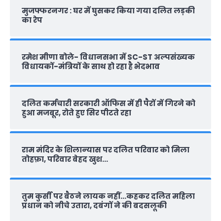
मुजफ्फरनगर : घर में घुसकर किया गया दलित लड़की
का रेप
रमेश मीणा बोले- विधानसभा में SC-ST अल्पसंख्यक
विधायकों-मंत्रियों के साथ हो रहा है भेदभाव
दलित कर्मचारी सरकारी ऑफ‍िस में ही पैरों में गिरने को
हुआ मजबूर, रोते हुए सिर पीटते रहा
राम मंदिर के शिलान्‍यास पर दलित परिवार को मिला
तोहफ़ा, परिवार बेहद खुश…
तुम कुर्सी पर बैठने लायक नहीं…कहकर दलित महिला
प्रधान को नीचे उतारा, दबंगों ने की बदसलूकी