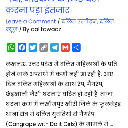
करना पड़ा इंतजार
Leave a Comment
/
दलित उत्‍पीड़न
,
दलित
न्‍यूज़
/ By
dalitawaaz
W
F
T
C
T
G
S
h
a
w
o
e
m
h
लखनऊ. उत्तर प्रदेश में दलित महिलाओं के प्रति
a
c
i
p
l
a
a
t
e
t
y
e
i
r
होने वाले अपराधों में कमी नहीं आ रही है. आए
s
b
t
L
g
l
e
दिन दलित महिलाओं के साथ रेप, गैंगरेप,
A
o
e
i
r
छेड़खानी जैसी घटनाएं घटित हो रही हैं. ताजा
p
o
r
n
a
घटना क्रम में लखीमपुर खीरी जिले के फूलबेहड़
p
k
k
m
थाना क्षेत्र में दलित युवतियों से गैंगरेप
(Gangrape with Dalit Girls) के मामले में …