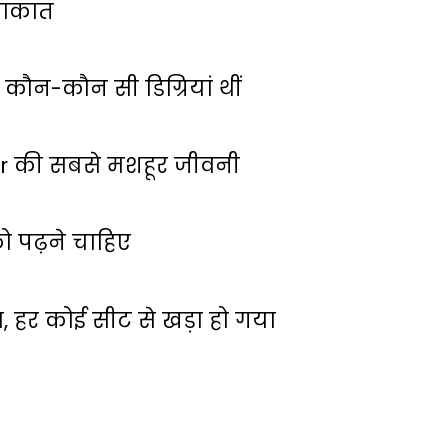
लाकात
कौन-कौन सी डिग्रियां थीं
ar की सबसे मशहूर जीवनी
 पढ़ने चाहिए
ा, हर कोई सीट से खड़ा हो गया