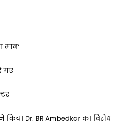
 का मान’
रे गए
्‍टर
ं ने किया Dr. BR Ambedkar का विरोध