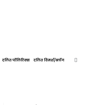
दलित पॉलिटिक्‍स
दलित विमर्श/ब्‍लॉग