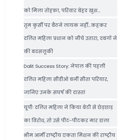
को मिला तोहफ़ा, परिवार बेहद खुश…
तुम कुर्सी पर बैठने लायक नहीं…कहकर
दलित महिला प्रधान को नीचे उतारा, दबंगों ने
की बदसलूकी
Dalit Success Story: नेपाल की पहली
दलित महिला सीडीओ बनीं सीता परियार,
जानिए उनके संघर्ष की दास्‍तां
यूपीः दलित महिला ने किया बेटी से छेड़छाड़
का विरोध, तो उसे पीट-पीटकर मार डाला
भीम आर्मी राष्‍ट्रीय एकता मिशन की राष्‍ट्रीय