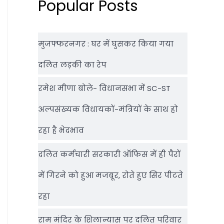
Popular Posts
मुजफ्फरनगर : घर में घुसकर किया गया
दलित लड़की का रेप
रमेश मीणा बोले- विधानसभा में SC-ST
अल्पसंख्यक विधायकों-मंत्रियों के साथ हो
रहा है भेदभाव
दलित कर्मचारी सरकारी ऑफ‍िस में ही पैरों
में गिरने को हुआ मजबूर, रोते हुए सिर पीटते
रहा
राम मंदिर के शिलान्‍यास पर दलित परिवार