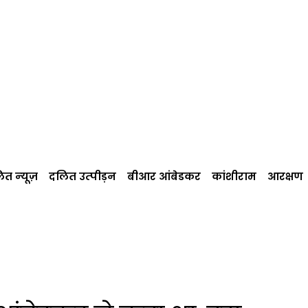
त न्‍यूज़
दलित उत्‍पीड़न
बीआर आंबेडकर
कांशीराम
आरक्षण