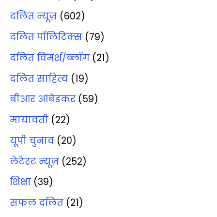
दलित न्‍यूज़
(602)
दलित पॉलिटिक्‍स
(79)
दलित विमर्श/ब्‍लॉग
(21)
दलित साहित्‍य
(19)
बीआर आंबेडकर
(59)
मायावती
(22)
यूपी चुनाव
(20)
लेटेस्‍ट न्‍यूज़
(252)
शिक्षा
(39)
सफल दलित
(21)