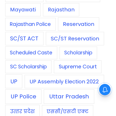
Mayawati
Rajasthan
Reservation
Rajasthan Police
SC/ST ACT
SC/ST Reservation
Scheduled Caste
Scholarship
SC Scholarship
Supreme Court
UP
UP Assembly Election 2022
UP Police
Uttar Pradesh
उत्‍तर प्रदेश
एससी/एसटी एक्‍ट