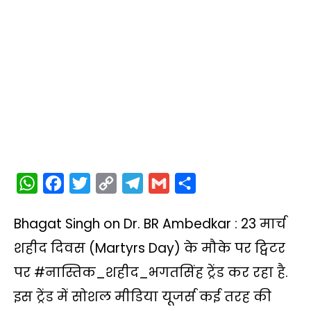
W
F
T
C
T
G
S
h
a
w
o
e
m
h
Bhagat Singh on Dr. BR Ambedkar : 23 मार्च
a
c
i
p
l
a
a
t
e
t
y
e
i
r
शहीद दिवस (Martyrs Day) के मौके पर ट्विटर
s
b
t
L
g
l
e
पर #नास्तिक_शहीद_भगतसिंह ट्रेंड कर रहा है.
A
o
e
i
r
इस ट्रेंड में सोशल मीडिया यूजर्स कई तरह की
p
o
r
n
a