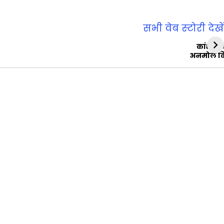
सभी वेब स्‍टोरी देखें
कांशीरा
अनमोल व