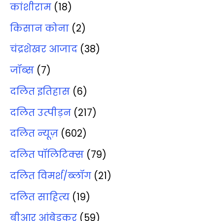
कांशीराम
(18)
किसान कोना
(2)
चंद्रशेखर आजाद
(38)
जॉब्‍स
(7)
दलित इतिहास
(6)
दलित उत्‍पीड़न
(217)
दलित न्‍यूज़
(602)
दलित पॉलिटिक्‍स
(79)
दलित विमर्श/ब्‍लॉग
(21)
दलित साहित्‍य
(19)
बीआर आंबेडकर
(59)