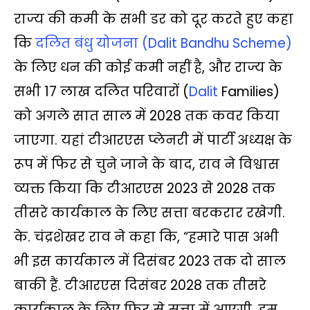
s
b
t
L
g
l
e
राज्य की कमी के सभी डर को दूर करते हुए कहा
A
o
e
i
r
कि
दलित बंधु योजना (Dalit Bandhu Scheme)
p
o
r
n
a
के लिए धन की कोई कमी नहीं है, और राज्य के
p
k
k
m
सभी 17 लाख दलित परिवारों (
Dalit
Families)
को अगले सात साल में 2028 तक कवर किया
जाएगा. यहां टीआरएस प्लेनरी में पार्टी अध्यक्ष के
रूप में फिर से चुने जाने के बाद, राव ने विश्वास
व्यक्त किया कि टीआरएस 2023 से 2028 तक
तीसरे कार्यकाल के लिए सत्ता बरकरार रखेगी.
के. चंद्रशेखर राव ने कहा कि, “हमारे पास अभी
भी इस कार्यकाल में दिसंबर 2023 तक दो साल
बाकी हैं. टीआरएस दिसंबर 2028 तक तीसरे
कार्यकाल के लिए फिर से सत्ता में आएगी. हम