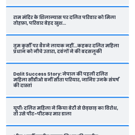
राम मंदिर के शिलान्‍यास पर दलित परिवार को मिला
तोहफ़ा, परिवार बेहद खुश…
तुम कुर्सी पर बैठने लायक नहीं…कहकर दलित महिला
प्रधान को नीचे उतारा, दबंगों ने की बदसलूकी
Dalit Success Story: नेपाल की पहली दलित
महिला सीडीओ बनीं सीता परियार, जानिए उनके संघर्ष
की दास्‍तां
यूपीः दलित महिला ने किया बेटी से छेड़छाड़ का विरोध,
तो उसे पीट-पीटकर मार डाला