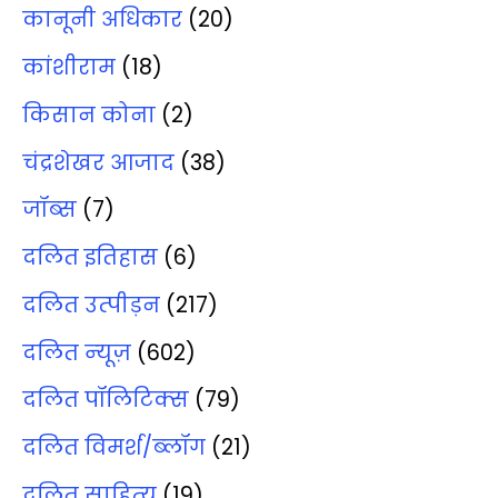
कानूनी अधिकार
(20)
कांशीराम
(18)
किसान कोना
(2)
चंद्रशेखर आजाद
(38)
जॉब्‍स
(7)
दलित इतिहास
(6)
दलित उत्‍पीड़न
(217)
दलित न्‍यूज़
(602)
दलित पॉलिटिक्‍स
(79)
दलित विमर्श/ब्‍लॉग
(21)
दलित साहित्‍य
(19)