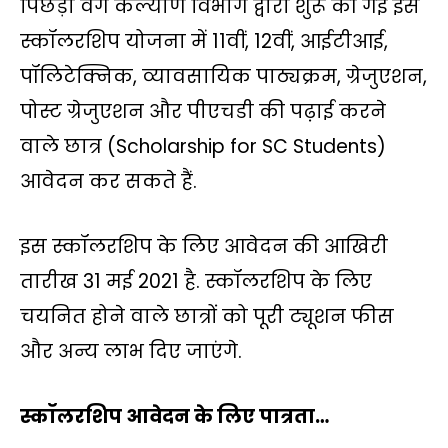
पिछड़ा वर्ग कल्याण विभाग द्वारा शुरू की गई इस
p
o
r
n
a
स्कॉलरशिप योजना में 11वीं, 12वीं, आईटीआई,
p
k
k
m
पॉलिटेक्निक, व्यावसायिक पाठ्यक्रम, ग्रेजुएशन,
पोस्ट ग्रेजुएशन और पीएचडी की पढ़ाई करने
वाले छात्र (Scholarship for SC Students)
आवेदन कर सकते हैं.
इस स्कॉलरशिप के लिए आवेदन की आखिरी
तारीख 31 मई 2021 है. स्कॉलरशिप के लिए
चयनित होने वाले छात्रों को पूरी ट्यूशन फीस
और अन्य लाभ दिए जाएंगे.
स्कॉलरशिप आवेदन के लिए पात्रता…