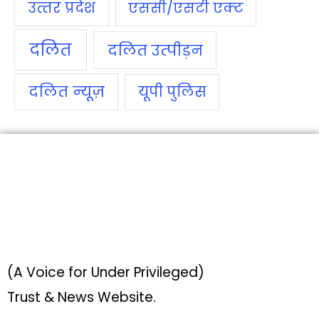
उत्‍तर प्रदेश
एससी/एसटी एक्‍ट
दलित
दलित उत्‍पीड़न
दलित न्‍यूज़
यूपी पुलिस
(A Voice for Under Privileged)
Trust & News Website.