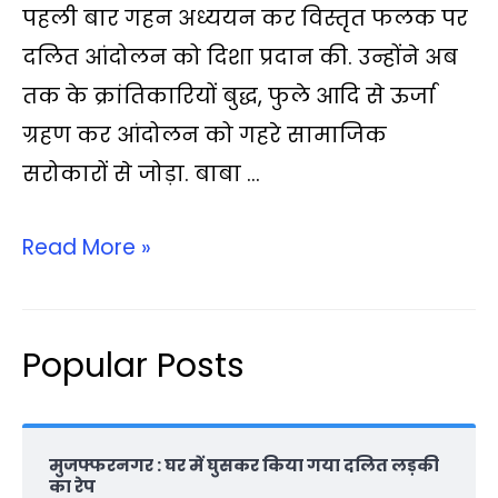
A
o
e
i
r
पहली बार गहन अध्ययन कर विस्तृत फलक पर
p
o
r
n
a
दलित आंदोलन को दिशा प्रदान की. उन्होंने अब
p
k
k
m
तक के क्रांतिकारियों बुद्ध, फुले आदि से ऊर्जा
ग्रहण कर आंदोलन को गहरे सामाजिक
सरोकारों से जोड़ा. बाबा …
Read More »
Popular Posts
मुजफ्फरनगर : घर में घुसकर किया गया दलित लड़की
का रेप