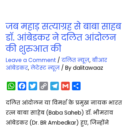
जब महाड़ सत्‍याग्रह से बाबा साहब
डॉ. आंबेडकर ने दलित आंदोलन
की शुरुआत की
Leave a Comment
/
दलित न्‍यूज़
,
बीआर
आंबेडकर
,
लेटेस्‍ट न्‍यूज़
/ By
dalitawaaz
W
F
T
C
T
G
S
h
a
w
o
e
m
h
दलित आंदोलन या विमर्श के प्रमुख नायक भारत
a
c
i
p
l
a
a
t
e
t
y
e
i
r
रत्न बाबा साहेब (Baba Saheb) डॉ. भीमराव
s
b
t
L
g
l
e
आंबेडकर (Dr. BR Ambedkar) हुए, जिन्होंने