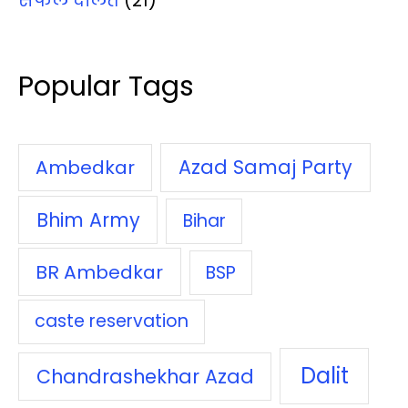
सफल दलित
(21)
Popular Tags
Azad Samaj Party
Ambedkar
Bhim Army
Bihar
BR Ambedkar
BSP
caste reservation
Dalit
Chandrashekhar Azad