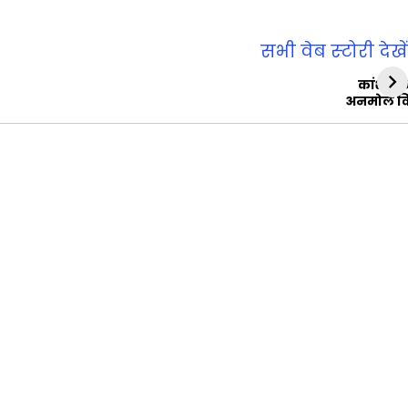
सभी वेब स्‍टोरी देखें
कांशीरा
अनमोल व