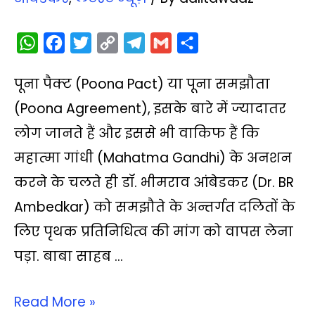
W
F
T
C
T
G
S
h
a
w
o
e
m
h
पूना पैक्‍ट (Poona Pact) या पूना समझौता
a
c
i
p
l
a
a
t
e
t
y
e
i
r
(Poona Agreement), इसके बारे में ज्‍यादातर
s
b
t
L
g
l
e
लोग जानते हैं और इससे भी वाकिफ हैं क‍ि
A
o
e
i
r
महात्‍मा गांधी (Mahatma Gandhi) के अनशन
p
o
r
n
a
करने के चलते ही डॉ. भीमराव आंबेडकर (Dr. BR
p
k
k
m
Ambedkar) को समझौते के अन्तर्गत दलितों के
लिए पृथक प्रतिनिधित्व की मांग को वापस लेना
पड़ा. बाबा साहब …
Read More »