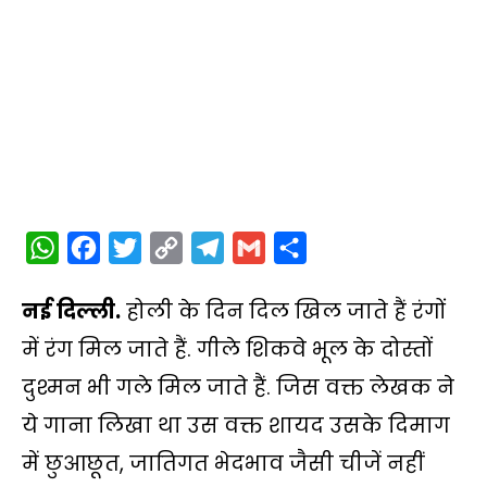
W
F
T
C
T
G
S
h
a
w
o
e
m
h
नई दिल्ली.
होली के दिन दिल खिल जाते हैं रंगों
a
c
i
p
l
a
a
t
e
t
y
e
i
r
में रंग मिल जाते हैं. गीले शिकवे भूल के दोस्तों
s
b
t
L
g
l
e
दुश्मन भी गले मिल जाते हैं. जिस वक्त लेखक ने
A
o
e
i
r
ये गाना लिखा था उस वक्त शायद उसके दिमाग
p
o
r
n
a
में छुआछूत, जातिगत भेदभाव जैसी चीजें नहीं
p
k
k
m