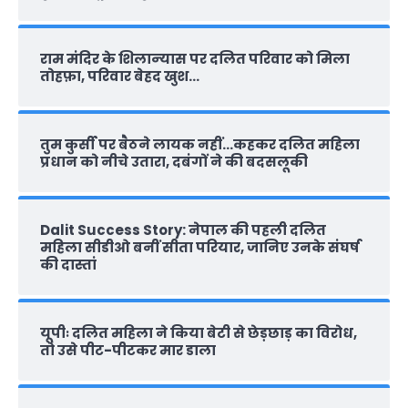
राम मंदिर के शिलान्‍यास पर दलित परिवार को मिला
तोहफ़ा, परिवार बेहद खुश…
तुम कुर्सी पर बैठने लायक नहीं…कहकर दलित महिला
प्रधान को नीचे उतारा, दबंगों ने की बदसलूकी
Dalit Success Story: नेपाल की पहली दलित
महिला सीडीओ बनीं सीता परियार, जानिए उनके संघर्ष
की दास्‍तां
यूपीः दलित महिला ने किया बेटी से छेड़छाड़ का विरोध,
तो उसे पीट-पीटकर मार डाला