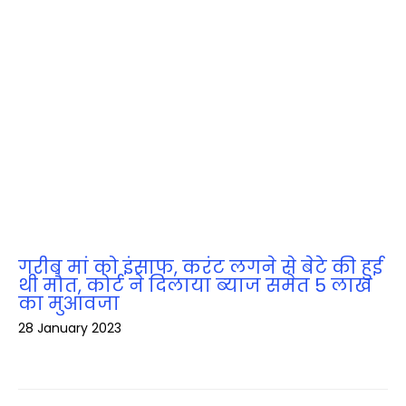
गरीब मां को इंसाफ, करंट लगने से बेटे की हुई
थी मौत, कोर्ट ने दिलाया ब्‍याज समेत 5 लाख
का मुआवजा
28 January 2023