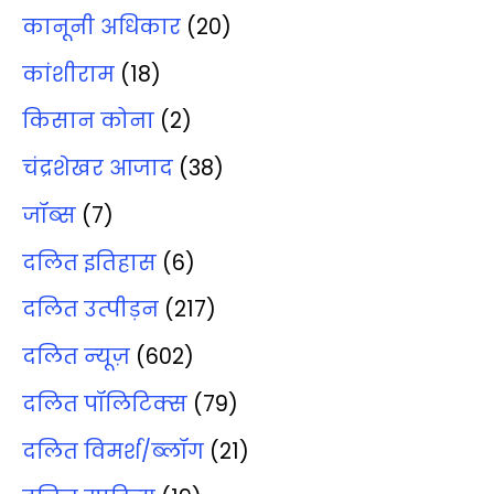
कानूनी अधिकार
(20)
कांशीराम
(18)
किसान कोना
(2)
चंद्रशेखर आजाद
(38)
जॉब्‍स
(7)
दलित इतिहास
(6)
दलित उत्‍पीड़न
(217)
दलित न्‍यूज़
(602)
दलित पॉलिटिक्‍स
(79)
दलित विमर्श/ब्‍लॉग
(21)