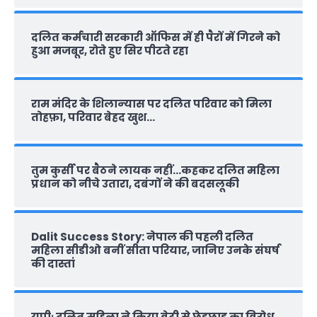
दलित कर्मचारी सरकारी ऑफ‍िस में ही पैरों में गिरने को
हुआ मजबूर, रोते हुए सिर पीटते रहा
राम मंदिर के शिलान्‍यास पर दलित परिवार को मिला
तोहफ़ा, परिवार बेहद खुश…
तुम कुर्सी पर बैठने लायक नहीं…कहकर दलित महिला
प्रधान को नीचे उतारा, दबंगों ने की बदसलूकी
Dalit Success Story: नेपाल की पहली दलित
महिला सीडीओ बनीं सीता परियार, जानिए उनके संघर्ष
की दास्‍तां
यूपीः दलित महिला ने किया बेटी से छेड़छाड़ का विरोध,