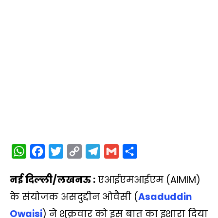
W
F
T
C
T
G
S
h
a
w
o
e
m
h
नई दिल्‍ली/लखनऊ :
एआईएमआईएम (AIMIM)
a
c
i
p
l
a
a
t
e
t
y
e
i
r
के संयोजक असदुद्दीन ओवैसी (
Asaduddin
s
b
t
L
g
l
e
Owaisi
) ने शुक्रवार को इस बात का इशारा दिया