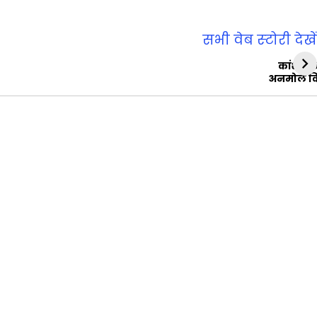
सभी वेब स्‍टोरी देखें
कांशीरा
अनमोल व