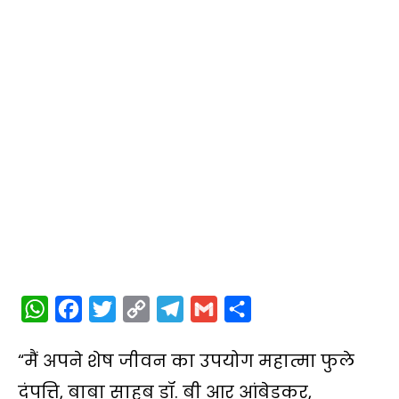
W
F
T
C
T
G
S
h
a
w
o
e
m
h
“मैं अपने शेष जीवन का उपयोग महात्मा फुले
a
c
i
p
l
a
a
t
e
t
y
e
i
r
दंपत्ति, बाबा साहब डॉ. बी आर आंबेडकर,