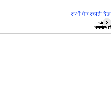
सभी वेब स्‍टोरी देखें
कांशीरा
अनमोल व