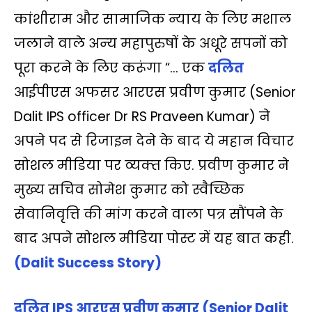
s
b
t
L
g
l
e
कांशीराम और सामाजिक न्याय के लिए मशाल
A
o
e
i
r
जलाने वाले अन्‍य महापुरुषों के अधूरे सपनों को
p
o
r
n
a
पूरा करने के लिए करूंगा “… एक
दलित
p
k
k
m
आईपीएस अफसर आरएस प्रवीण कुमार (Senior
Dalit IPS officer Dr RS Praveen Kumar) ने
अपने पद से रिजाइन देने के बाद ये महान विचार
सोशल मीडिया पर व्‍यक्‍त किए. प्रवीण कुमार ने
मुख्य सचिव सोमेश कुमार को स्वैच्छिक
सेवानिवृत्ति की मांग करने वाला पत्र सौंपने के
बाद अपने सोशल मीडिया पोस्ट में यह बात कही.
(Dalit Success Story)
दलित IPS आरएस प्रवीण कुमार (Senior Dalit