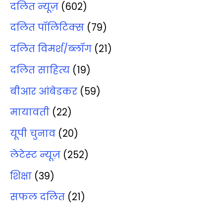
दलित न्‍यूज़
(602)
दलित पॉलिटिक्‍स
(79)
दलित विमर्श/ब्‍लॉग
(21)
दलित साहित्‍य
(19)
बीआर आंबेडकर
(59)
मायावती
(22)
यूपी चुनाव
(20)
लेटेस्‍ट न्‍यूज़
(252)
शिक्षा
(39)
सफल दलित
(21)