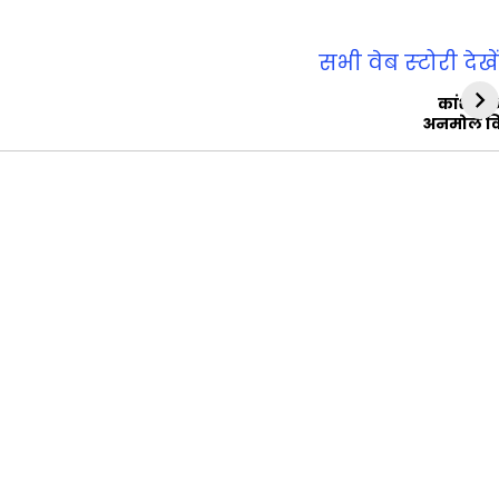
सभी वेब स्‍टोरी देखें
कांशीरा
अनमोल व