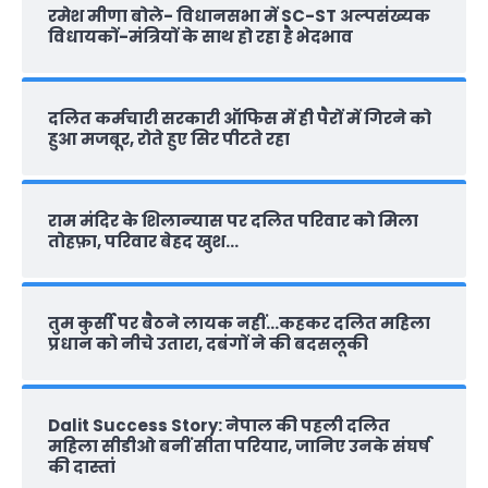
रमेश मीणा बोले- विधानसभा में SC-ST अल्पसंख्यक
विधायकों-मंत्रियों के साथ हो रहा है भेदभाव
दलित कर्मचारी सरकारी ऑफ‍िस में ही पैरों में गिरने को
हुआ मजबूर, रोते हुए सिर पीटते रहा
राम मंदिर के शिलान्‍यास पर दलित परिवार को मिला
तोहफ़ा, परिवार बेहद खुश…
तुम कुर्सी पर बैठने लायक नहीं…कहकर दलित महिला
प्रधान को नीचे उतारा, दबंगों ने की बदसलूकी
Dalit Success Story: नेपाल की पहली दलित
महिला सीडीओ बनीं सीता परियार, जानिए उनके संघर्ष
की दास्‍तां